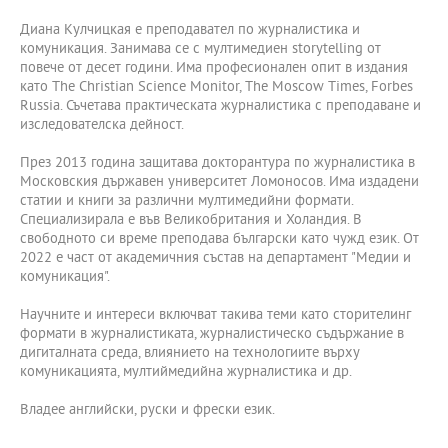
Диана Кулчицкая е преподавател по журналистика и
комуникация. Занимава се с мултимедиен storytelling от
повече от десет години. Има професионален опит в издания
като The Christian Science Monitor, The Moscow Times, Forbes
Russia. Съчетава практическата журналистика с преподаване и
изследователска дейност.
През 2013 година защитава докторантура по журналистика в
Московския държавен университет Ломоносов. Има издадени
статии и книги за различни мултимедийни формати.
Специализирала е във Великобритания и Холандия. В
свободното си време преподава български като чужд език. От
2022 е част от академичния състав на департамент "Медии и
комуникация".
Научните и интереси включват такива теми като сторителинг
формати в журналистиката, журналистическо съдържание в
дигиталната среда, влиянието на технологиите върху
комуникацията, мултиймедийна журналистика и др.
Владее английски, руски и фрески език.