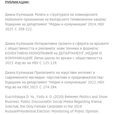
ПУБЛИКАЦИИ:
Диана Кулчицкая. Ролята и структурата на новинарските
мобилните приложения на българските телевизионни канали/
Годишник на департамент "Медии и комуникация" 2024, НБУ.
2025. С. 208-222.
Диана Кулчицкая Интерактивни проекти в сферата на връзките
с обществеността и рекламата: нови техники и формати/
КОЛЕКТИВНА МОНОГРАФИЯ на ДЕПАРТАМЕНТ „МЕДИИ И
КОМУНИКАЦИЯ“. Лятна школа по връзки с обществеността
2023. Изд-во на НБУ. С. 125-129.
Диана Кулчицкая Прилагането на изкуствен интелект в
съвременните масмедии: перспективи и предизвикателства/
Годишник на департамент "Медии и комуникация" 2022, НБУ.
Изд-во на НБУ, 2023. С. 274-284.
Kulchitskaya D. Yu., Folts A. O. (2020) Between Politics and Show
Business: Public DiscourseOn Social Media Regarding Ksenia
Sobchak, the Only Female Candidate in the 2018
RussianPresidential Election. Monitoring of Public Opinion: