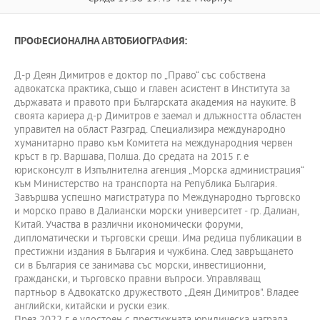
ПРОФЕСИОНАЛНА АВТОБИОГРАФИЯ:
Д-р Деян Димитров е доктор по „Право“ със собствена
адвокатска практика, също и главен асистент в Института за
държавата и правото при Българската академия на науките. В
своята кариера д-р Димитров е заемал и длъжността областен
управител на област Разград. Специализира международно
хуманитарно право към Комитета на международния червен
кръст в гр. Варшава, Полша. До средата на 2015 г. е
юрисконсулт в Изпълнителна агенция „Морска администрация“
към Министерство на транспорта на Република България.
Завършва успешно магистратура по Международно търговско
и морско право в Далиански морски университет - гр. Далиан,
Китай. Участва в различни икономически форуми,
дипломатически и търговски срещи. Има редица публикации в
престижни издания в България и чужбина. След завръщането
си в България се занимава със морски, инвестиционни,
граждански, и търговско правни въпроси. Управляващ
партньор в Адвокатско дружеството „Деян Димитров". Владее
английски, китайски и руски език.