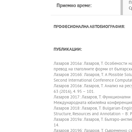
П
Приемно време:
С
ПРОФЕСИОНАЛНА АВТОБИОГРАФИЯ:
ПУБЛИКАЦИИ:
Лазаров 2016а: Лазаров, Т. Особености н
превод на глаголните форми от български н
Лазаров 2016б: Лазаров, Т. А Possible Sol
Second International Conference Computati
Лазаров 2016в: Лазаров, Т. Анализ на рес
63 (2016), 4. 95 – 101.
Лазаров 2017: Лазаров, Т. Функционални
Международната юбилейна конференция н
Лазаров 2018: Лазаров, Т. Bulgarian-Englis
Structure, Resources and Annotation – В: P
Лазаров 2019а: Лазаров, Т. Българо-англи
14.
Лазаров 2019б: Лазаров, Т. Съвременно с