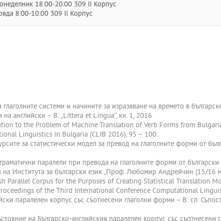
онеделник 18:00-20:00 309 II Корпус
ряда 8:00-10:00 309 II Корпус
а глаголните системи и начините за изразяване на времето в българс
а английски – В: „Littera et Lingua“, кн. 1, 2016
ution to the Problem of Machine Translation of Verb Forms from Bulgaria
onal Linguistics in Bulgaria (CLIB 2016), 95 – 100.
урсите за статистически модел за превод на глаголните форми от бълг
 граматични паралели при превода на глаголните форми от български 
а Института за български език „Проф. Любомир Андрейчин (15/16 ма
h Parallel Corpus for the Purposes of Creating Statistical Translation M
roceedings of the Third International Conference Computational Linguis
йски паралелен корпус със съотнесени глаголни форми – В: сп. Съпоста
ъстояние на Българско-английския паралелен корпус със съотнесени гл