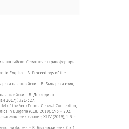
ки и английски. Семантичен трансфер при
n to English – В: Proceedings of the
арски на английски – В: Български език,
на английски – В: Доклади от
й 2017)“, 321-327.
odel of the Verb Forms. General Conception,
tics in Bulgaria (CLIB 2018). 193 – 202.
вително езикознание, XLІV (2019), 1. 5 –
аголни форми – В: Български език, бр. 1,