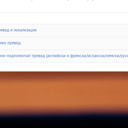
евод и локализация
нен превод
но-подпомогнат превод (английски и френски/испански/немски/руск