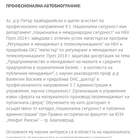
ПРОФЕСИОНАЛНА АВТОБИОГРАФИЯ:
Ас. д-р Петър Арабаджийски е щатен асистент по
професионално направление 9.1. Национална сигурност към
департамент „Национална и международна сигурност“ на НБУ.
През 2014 г. завършва с отличен успех магистърска програма
„Регулиране и мениджмънт в телекомуникациите“ на НБУ и
придобива ОКС "магистър" по регулиране и мениджмънт на
телекомуникациите. През 2018 г. защитава дисертация на тема
„Предприемачество и мениджмънт на малките и средните
предприятия в охранителния бизнес – в контекста на
публичния мениджмънт“, с научен ръководител проф. д-р
Валентин Василев и придобива ОНС „доктор“ в
професионалното направление 3.7. Администрация и
управление, научна специалност „Организация и управление
извън сферата на материалното производство(мениджмънт на
публичната сфера)“. Обучението му като докторант е
осъществено от катедра „Национална сигурност и публична
администрация“ при Правно-исторически факултет на ЮЗУ
„Неофит Рилски“ – гр. Благоевград.
Основните му научни интереси са в областта на националната