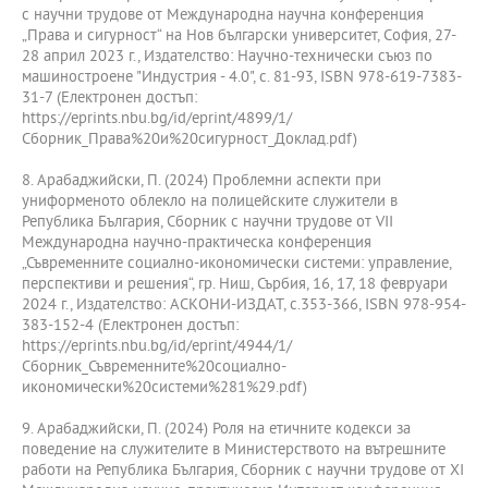
с научни трудове от Международна научна конференция
„Права и сигурност“ на Нов български университет, София, 27-
28 април 2023 г., Издателство: Научно-технически съюз по
машиностроене "Индустрия - 4.0", с. 81-93, ISBN 978-619-7383-
31-7 (Електронен достъп:
https://eprints.nbu.bg/id/eprint/4899/1/
Сборник_Права%20и%20сигурност_Доклад.pdf)
8. Арабаджийски, П. (2024) Проблемни аспекти при
униформеното облекло на полицейските служители в
Република България, Сборник с научни трудове от VII
Международна научно-практическа конференция
„Съвременните социално-икономически системи: управление,
перспективи и решения“, гр. Ниш, Сърбия, 16, 17, 18 февруари
2024 г., Издателство: АСКОНИ-ИЗДАТ, с.353-366, ISBN 978-954-
383-152-4 (Електронен достъп:
https://eprints.nbu.bg/id/eprint/4944/1/
Сборник_Съвременните%20социално-
икономически%20системи%281%29.pdf)
9. Арабаджийски, П. (2024) Роля на етичните кодекси за
поведение на служителите в Министерството на вътрешните
работи на Република България, Сборник с научни трудове от ХI