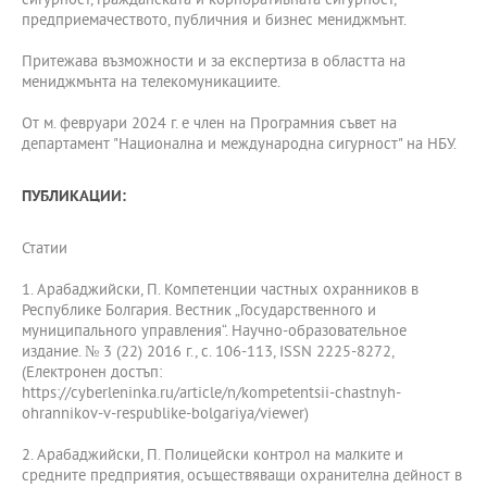
сигурност, гражданската и корпоративната сигурност,
предприемачеството, публичния и бизнес мениджмънт.
Притежава възможности и за експертиза в областта на
мениджмънта на телекомуникациите.
От м. февруари 2024 г. е член на Програмния съвет на
департамент "Национална и международна сигурност" на НБУ.
ПУБЛИКАЦИИ:
Статии
1. Арабаджийски, П. Компетенции частных охранников в
Республике Болгария. Вестник „Государственного и
муниципального управления“. Научно-образовательное
издание. № 3 (22) 2016 г., с. 106-113, ISSN 2225-8272,
(Електронен достъп:
https://cyberleninka.ru/article/n/kompetentsii-chastnyh-
ohrannikov-v-respublike-bolgariya/viewer)
2. Арабаджийски, П. Полицейски контрол на малките и
средните предприятия, осъществяващи охранителна дейност в