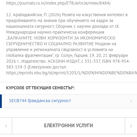
https://journals.ru.lv/index.php/ETR/article/view/8484)
12. Арабаджийски, П. (2026) Ролята на изкуствения интелект в
придобиването на знания при обучението на кадри за
националната сигурност, Сборник с научни доклади от IX
Международна научно-практическа конференция
„БАЛКАНИТЕ: НОВИ ХОРИЗОНТИ ЗА ИКОНОМИЧЕСКО
СЪТРУДНИЧЕСТВО И СОЦИАЛНО РАЗВИТИЕ Модели на
управление и регионалната свързаност в условията на
глобална фрагментация“, гр. Солун, Гърция, 19, 20, 21 февруари
2026 г., Издателство: АСКОНИ-ИЗДАТ, с.331-337, ISBN 978-954-
383-159-3 (Електронен достъп:
https://eprints.nbu.bg/id/eprint/5203/1/%D0%94%D0
КУРСОВЕ ОТ ТЕКУЩИЯ СЕМЕСТЪР:
SECB744 Гражданска сигурност
ЕЛЕКТРОННИ УСЛУГИ