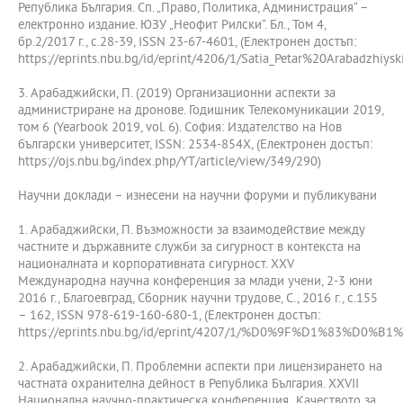
Република България. Сп. „Право, Политика, Администрация“ –
електронно издание. ЮЗУ „Неофит Рилски“. Бл., Том 4,
бр.2/2017 г., с.28-39, ISSN 23-67-4601, (Електронен достъп:
https://eprints.nbu.bg/id/eprint/4206/1/Satia_Petar%20Arabadzhiyski
3. Арабаджийски, П. (2019) Организационни аспекти за
администриране на дронове. Годишник Телекомуникации 2019,
том 6 (Yearbook 2019, vol. 6). София: Издателство на Нов
български университет, ISSN: 2534-854X, (Електронен достъп:
https://ojs.nbu.bg/index.php/YT/article/view/349/290)
Научни доклади – изнесени на научни форуми и публикувани
1. Арабаджийски, П. Възможности за взаимодействие между
частните и държавните служби за сигурност в контекста на
националната и корпоративната сигурност. XXV
Международна научна конференция за млади учени, 2-3 юни
2016 г., Благоевград, Сборник научни трудове, С., 2016 г., с.155
– 162, ISSN 978-619-160-680-1, (Електронен достъп:
https://eprints.nbu.bg/id/eprint/4207/1/%D0%9F%D1%83%
2. Арабаджийски, П. Проблемни аспекти при лицензирането на
частната охранителна дейност в Република България. XXVII
Национална научно-практическа конференция „Качеството за