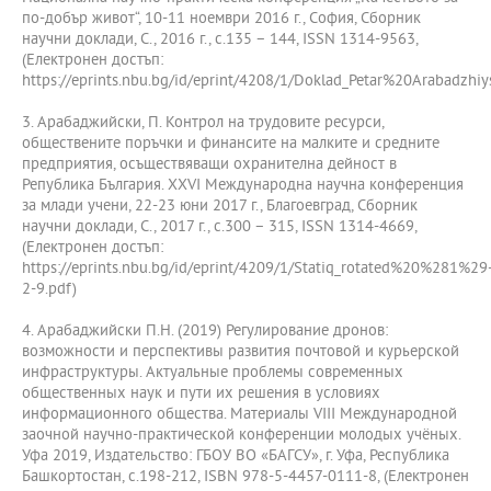
по-добър живот“, 10-11 ноември 2016 г., София, Сборник
научни доклади, С., 2016 г., с.135 – 144, ISSN 1314-9563,
(Електронен достъп:
https://eprints.nbu.bg/id/eprint/4208/1/Doklad_Petar%20Arabadzhiys
3. Арабаджийски, П. Контрол на трудовите ресурси,
обществените поръчки и финансите на малките и средните
предприятия, осъществяващи охранителна дейност в
Република България. XXVI Международна научна конференция
за млади учени, 22-23 юни 2017 г., Благоевград, Сборник
научни доклади, С., 2017 г., с.300 – 315, ISSN 1314-4669,
(Електронен достъп:
https://eprints.nbu.bg/id/eprint/4209/1/Statiq_rotated%20%281%29
2-9.pdf)
4. Арабаджийски П.Н. (2019) Регулирование дронов:
возможности и перспективы развития почтовой и курьерской
инфраструктуры. Актуальные проблемы современных
общественных наук и пути их решения в условиях
информационного общества. Материалы VIII Международной
заочной научно-практической конференции молодых учёных.
Уфа 2019, Издательство: ГБОУ ВО «БАГСУ», г. Уфа, Республика
Башкортостан, с.198-212, ISBN 978-5-4457-0111-8, (Електронен