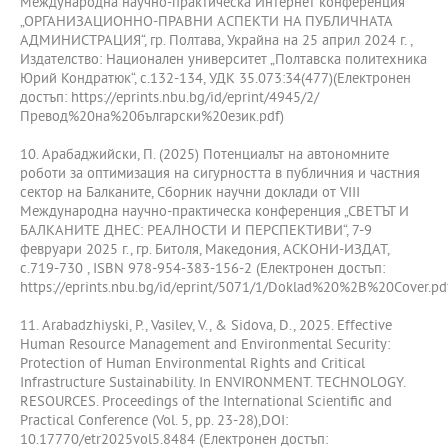
Международна научно-практическа Интернет конференция
„ОРГАНИЗАЦИОННО-ПРАВНИ АСПЕКТИ НА ПУБЛИЧНАТА
АДМИНИСТРАЦИЯ“, гр. Полтава, Украйна на 25 април 2024 г. ,
Издателство: Национален университет „Полтавска политехника
Юрий Кондратюк“, с.132-134, УДК 35.073:34(477)(Електронен
достъп: https://eprints.nbu.bg/id/eprint/4945/2/
Превод%20на%20български%20език.pdf)
10. Арабаджийски, П. (2025) Потенциалът на автономните
роботи за оптимизация на сигурността в публичния и частния
сектор на Балканите, Сборник научни доклади от VIII
Международна научно-практическа конференция „СВЕТЪТ И
БАЛКАНИТЕ ДНЕС: РЕАЛНОСТИ И ПЕРСПЕКТИВИ“, 7-9
февруари 2025 г., гр. Битоля, Македония, АСКОНИ-ИЗДАТ,
с.719-730 , ISBN 978-954-383-156-2 (Електронен достъп:
https://eprints.nbu.bg/id/eprint/5071/1/Doklad%20%2B%20Cover.pd
11. Arabadzhiyski, P., Vasilev, V., & Sidova, D., 2025. Effective
Human Resource Management and Environmental Security:
Protection of Human Environmental Rights and Critical
Infrastructure Sustainability. In ENVIRONMENT. TECHNOLOGY.
RESOURCES. Proceedings of the International Scientific and
Practical Conference (Vol. 5, pp. 23-28),DOI:
10.17770/etr2025vol5.8484 (Електронен достъп: