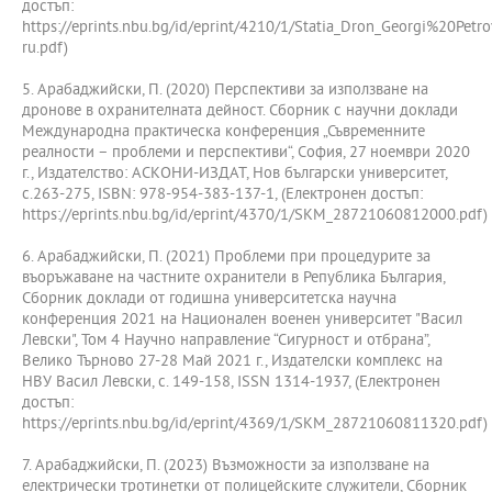
достъп:
https://eprints.nbu.bg/id/eprint/4210/1/Statia_Dron_Georgi%20Pet
ru.pdf)
5. Арабаджийски, П. (2020) Перспективи за използване на
дронове в охранителната дейност. Сборник с научни доклади
Международна практическа конференция „Съвременните
реалности – проблеми и перспективи“, София, 27 ноември 2020
г., Издателство: АСКОНИ-ИЗДАТ, Нов български университет,
с.263-275, ISBN: 978-954-383-137-1, (Електронен достъп:
https://eprints.nbu.bg/id/eprint/4370/1/SKM_28721060812000.pdf)
6. Арабаджийски, П. (2021) Проблеми при процедурите за
въоръжаване на частните охранители в Република България,
Сборник доклади от годишна университетска научна
конференция 2021 на Национален военен университет "Васил
Левски", Том 4 Научно направление “Сигурност и отбрана”,
Велико Търново 27-28 Май 2021 г., Издателски комплекс на
НВУ Васил Левски, с. 149-158, ISSN 1314-1937, (Електронен
достъп:
https://eprints.nbu.bg/id/eprint/4369/1/SKM_28721060811320.pdf)
7. Арабаджийски, П. (2023) Възможности за използване на
електрически тротинетки от полицейските служители, Сборник