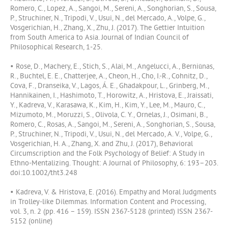
Romero, C., Lopez, A., Sangoi, M., Sereni, A., Songhorian, S., Sousa,
P., Struchiner, N., Tripodi, V., Usui, N., del Mercado, A., Volpe, G.,
Vosgerichian, H., Zhang, X., Zhu, J. (2017). The Gettier Intuition
from South America to Asia. Journal of Indian Council of
Philosophical Research, 1-25.
• Rose, D., Machery, E., Stich, S., Alai, M., Angelucci, A., Berniūnas,
R., Buchtel, E. E., Chatterjee, A., Cheon, H., Cho, I.-R., Cohnitz, D.,
Cova, F., Dranseika, V., Lagos, Á. E., Ghadakpour, L., Grinberg, M.,
Hannikainen, I., Hashimoto, T., Horowitz, A., Hristova, E., Jraissati,
Y., Kadreva, V., Karasawa, K., Kim, H., Kim, Y., Lee, M., Mauro, C.,
Mizumoto, M., Moruzzi, S., Olivola, C. Y., Ornelas, J., Osimani, B.,
Romero, C., Rosas, A., Sangoi, M., Sereni, A., Songhorian, S., Sousa,
P., Struchiner, N., Tripodi, V., Usui, N., del Mercado, A. V., Volpe, G.,
Vosgerichian, H. A., Zhang, X. and Zhu, J. (2017), Behavioral
Circumscription and the Folk Psychology of Belief: A Study in
Ethno-Mentalizing. Thought: A Journal of Philosophy, 6: 193–203.
doi:10.1002/tht3.248
• Kadreva, V. & Hristova, E. (2016). Empathy and Moral Judgments
in Trolley-like Dilemmas. Information Content and Processing,
vol. 3, n. 2 (pp. 416 – 159). ISSN 2367-5128 (printed) ISSN 2367-
5152 (online)