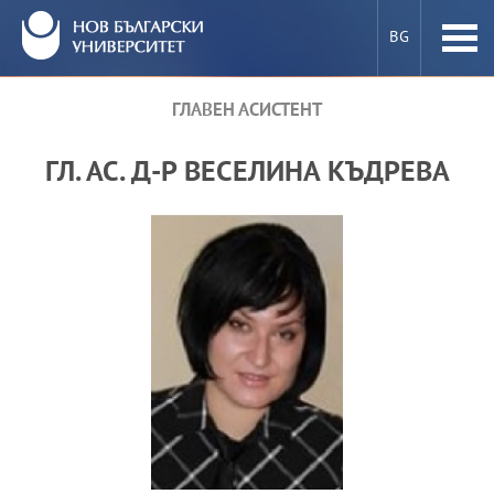
BG
ГЛАВЕН АСИСТЕНТ
ПРЕПОДАВАТЕЛИ В НБУ
ГЛ. АС. Д-Р ВЕСЕЛИНА КЪДРЕВА
КАК СЕ СТАВА ПРЕПОДАВАТЕЛ В НБУ
Е-УСЛУГИ
МОБИЛНОСТ
ПРОЕКТИ
НОВИНИ И СЪБИТИЯ