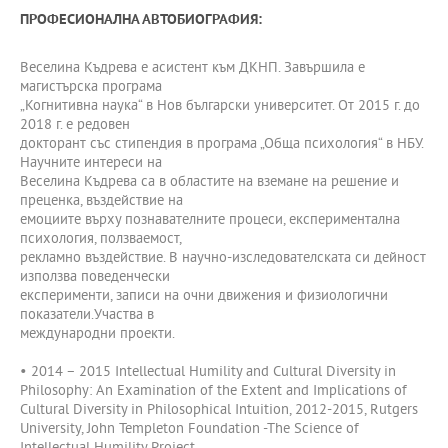
ПРОФЕСИОНАЛНА АВТОБИОГРАФИЯ:
Веселина Къдрева е асистент към ДКНП. Завършила е
магистърска програма
„Когнитивна наука“ в Нов български университет. От 2015 г. до
2018 г. е редовен
докторант със стипендия в програма „Обща психология“ в НБУ.
Научните интереси на
Веселина Къдрева са в областите на взeмане на решение и
преценка, въздействие на
емоциите върху познавателните процеси, експериментална
психология, ползваемост,
рекламно въздействие. В научно-изследователската си дейност
използва поведенчески
експерименти, записи на очни движения и физиологични
показатели.Участва в
международни проекти.
• 2014 – 2015 Intellectual Humility and Cultural Diversity in
Philosophy: An Examination of the Extent and Implications of
Cultural Diversity in Philosophical Intuition, 2012-2015, Rutgers
University, John Templeton Foundation -The Science of