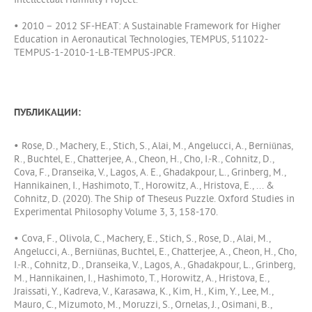
Intellectual Humility Project.
• 2010 – 2012 SF-HEAT: A Sustainable Framework for Higher
Education in Aeronautical Technologies, TEMPUS, 511022-
TEMPUS-1-2010-1-LB-TEMPUS-JPCR.
ПУБЛИКАЦИИ:
• Rose, D., Machery, E., Stich, S., Alai, M., Angelucci, A., Berniūnas,
R., Buchtel, E., Chatterjee, A., Cheon, H., Cho, I.-R., Cohnitz, D.,
Cova, F., Dranseika, V., Lagos, A. E., Ghadakpour, L., Grinberg, M.,
Hannikainen, I., Hashimoto, T., Horowitz, A., Hristova, E., ... &
Cohnitz, D. (2020). The Ship of Theseus Puzzle. Oxford Studies in
Experimental Philosophy Volume 3, 3, 158-170.
• Cova, F., Olivola, C., Machery, E., Stich, S., Rose, D., Alai, M.,
Angelucci, A., Berniūnas, Buchtel, E., Chatterjee, A., Cheon, H., Cho,
I.-R., Cohnitz, D., Dranseika, V., Lagos, A., Ghadakpour, L., Grinberg,
M., Hannikainen, I., Hashimoto, T., Horowitz, A., Hristova, E.,
Jraissati, Y., Kadreva, V., Karasawa, K., Kim, H., Kim, Y., Lee, M.,
Mauro, C., Mizumoto, M., Moruzzi, S., Ornelas, J., Osimani, B.,