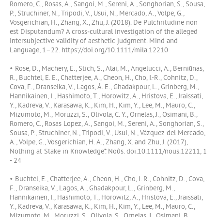
Romero, C., Rosas, A., Sangoi, M., Sereni, A., Songhorian, S., Sousa,
P., Struchiner, N., Tripodi, V., Usui, N., Mercado, A., Volpe, G.,
Vosgerichian, H., Zhang, X., Zhu, J. (2018). De Pulchritudine non
est Disputandum? A cross‐cultural investigation of the alleged
intersubjective validity of aesthetic judgment. Mind and
Language, 1–22. https://doi.org/10.1111/mila.12210
• Rose, D., Machery, E., Stich, S., Alai, M., Angelucci, A., Berniūnas,
R., Buchtel, E. E., Chatterjee, A., Cheon, H., Cho, I.-R., Cohnitz, D.,
Cova, F., Dranseika, V., Lagos, Á. E., Ghadakpour, L., Grinberg, M.,
Hannikainen, I., Hashimoto, T., Horowitz, A., Hristova, E., Jraissati,
Y., Kadreva, V., Karasawa, K., Kim, H., Kim, Y., Lee, M., Mauro, C.,
Mizumoto, M., Moruzzi, S., Olivola, C. Y., Ornelas, J., Osimani, B.,
Romero, C., Rosas Lopez, A., Sangoi, M., Sereni, A., Songhorian, S.,
Sousa, P., Struchiner, N., Tripodi, V., Usui, N., Vázquez del Mercado,
A., Volpe, G., Vosgerichian, H. A., Zhang, X. and Zhu, J. (2017),
Nothing at Stake in Knowledge*. Noûs. doi:10.1111/nous.12211, 1
- 24
• Buchtel, E., Chatterjee, A., Cheon, H., Cho, I.-R., Cohnitz, D., Cova,
F., Dranseika, V., Lagos, A., Ghadakpour, L., Grinberg, M.,
Hannikainen, I., Hashimoto, T., Horowitz, A., Hristova, E., Jraissati,
Y., Kadreva, V., Karasawa, K., Kim, H., Kim, Y., Lee, M., Mauro, C.,
Mizumoto, M., Moruzzi, S., Olivola, S., Ornelas, J., Osimani, B.,