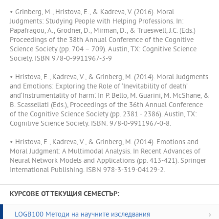
• Grinberg, M., Hristova, E., & Kadreva, V. (2016). Moral
Judgments: Studying People with Helping Professions. In:
Papafragou, A., Grodner, D., Mirman, D., & Trueswell, J.C. (Eds.)
Proceedings of the 38th Annual Conference of the Cognitive
Science Society (pp. 704 – 709). Austin, TX: Cognitive Science
Society. ISBN 978-0-9911967-3-9
• Hristova, E., Kadreva, V., & Grinberg, M. (2014). Moral Judgments
and Emotions: Exploring the Role of ‘Inevitability of death’
and‘Instrumentality of harm’. In P. Bello, M. Guarini, M. McShane, &
B. Scassellati (Eds.), Proceedings of the 36th Annual Conference
of the Cognitive Science Society (pp. 2381 - 2386). Austin, TX:
Cognitive Science Society. ISBN: 978-0-9911967-0-8.
• Hristova, E., Kadreva, V., & Grinberg, M. (2014). Emotions and
Moral Judgment: A Multimodal Analysis. In Recent Advances of
Neural Network Models and Applications (pp. 413-421). Springer
International Publishing. ISBN 978-3-319-04129-2.
КУРСОВЕ ОТ ТЕКУЩИЯ СЕМЕСТЪР:
LOGB100 Методи на научните изследвания