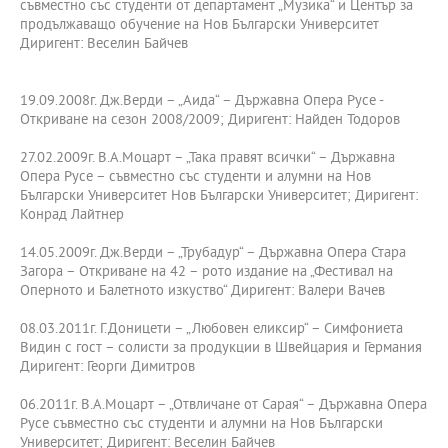
съвместно със студенти от департамент „Музика“ и Център за
продължаващо обучение на Нов Български Университет
Диригент: Веселин Байчев
19.09.2008г. Дж.Верди – „Аида“ – Държавна Опера Русе -
Откриване на сезон 2008/2009; Диригент: Найден Тодоров
27.02.2009г. В.А.Моцарт – „Така правят всички“ – Държавна
Опера Русе – съвместно със студенти и алумни на Нов
Български Университет Нов Български Университет; Диригент:
Конрад Лайтнер
14.05.2009г. Дж.Верди – „Трубадур“ – Държавна Опера Стара
Загора – Откриване на 42 – рото издание на „Фестивал на
Оперното и Балетното изкуство“ Диригент: Валери Вачев
08.03.2011г. Г.Доницети – „Любовен еликсир“ – Симфониета
Видин с гост – солисти за продукции в Швейцария и Германия
Диригент: Георги Димитров
06.2011г. В.А.Моцарт – „Отвличане от Сарая“ – Държавна Опера
Русе съвместно със студенти и алумни на Нов Български
Университет; Диригент: Веселин Байчев