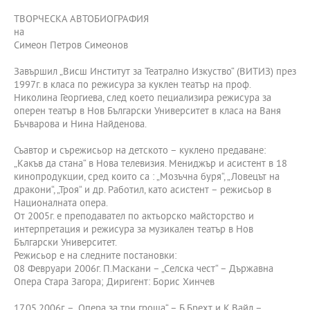
ТВОРЧЕСКА АВТОБИОГРАФИЯ
на
Симеон Петров Симеонов
Завършил „Висш Институт за Театрално Изкуство“ (ВИТИЗ) през
1997г. в класа по режисура за куклен театър на проф.
Николина Георгиева, след което пециализира режисура за
оперен театър в Нов Български Университет в класа на Ваня
Бъчварова и Нина Найденова.
Съавтор и сърежисьор на детското – куклено предаване:
„Какъв да стана“ в Нова телевизия. Мениджър и асистент в 18
кинопродукции, сред които са : „Мозъчна буря“, „Ловецът на
дракони“, „Троя“ и др. Работил, като асистент – режисьор в
Националната опера.
От 2005г. е преподавател по актьорско майсторство и
интерпретация и режисура за музикален театър в Нов
Български Университет.
Режисьор е на следните постановки:
08 Февруари 2006г. П.Маскани – „Селска чест“ – Държавна
Опера Стара Загора; Диригент: Борис Хинчев
17.05.2006г. – „Опера за три гроша“ – Б.Брехт и К.Вайл –