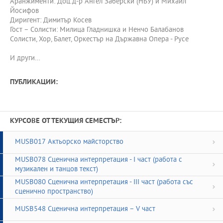
Аранжименти: Доц.д-р Ангел Заберски (НБУ) и Михаил
Йосифов
Диригент: Димитър Косев
Гост – Солисти: Милица Гладнишка и Ненчо Балабанов
Солисти, Хор, Балет, Оркестър на Държавна Опера - Русе
И други…
ПУБЛИКАЦИИ:
КУРСОВЕ ОТ ТЕКУЩИЯ СЕМЕСТЪР:
MUSB017 Актьорско майсторство
MUSB078 Сценична интерпретация - I част (работа с
музикален и танцов текст)
MUSB080 Сценична интерпретация - III част (работа със
сценично пространство)
MUSB548 Сценична интерпретация – V част