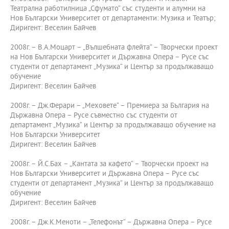
Театрална работилница „Сфумато“ със студенти и алумни на
Нов Български Университет от департаменти: Музика и Театър;
Диригент: Веселин Байчев
2008г. – В.А.Моцарт – „Вълшебната флейта“ – Творчески проект
на Нов Български Университет и Държавна Опера – Русе със
студенти от департамент „Музика“ и Център за продължаващо
обучение
Диригент: Веселин Байчев
2008г. – Дж.Ферари – „Меховете“ – Премиера за България на
Държавна Опера – Русе съвместно със студенти от
департамент „Музика“ и Център за продължаващо обучение на
Нов Български Университет
Диригент: Веселин Байчев
2008г. – Й.С.Бах – „Кантата за кафето“ – Творчески проект на
Нов Български Университет и Държавна Опера – Русе със
студенти от департамент „Музика“ и Център за продължаващо
обучение
Диригент: Веселин Байчев
2008г. – Дж.К.Меноти – „Телефонът“ – Държавна Опера – Русе