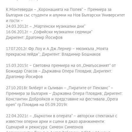
К.Монтеверди – „Коронацията на Попея“ – Премиера за
България със студенти и алумни на Нов Български Университет
и гости –
24.03.2012г. – „Мартенски музикални дни“
16.06.2012г. – „Софийски музикални седмици“
Диригент: Драгомир Йосифов
17.07.2012г. Фр.Лоу и А.Дж.Лернер – мюзикъла „Моята
прекрасна лейди“; Диригент: Владимир Бошнаков
15.03.2015г. – Световна премиера на оп.„Омагьосаният“ от
Божидар Спасов – Държавна Опера Пловдив; Диригент:
Драгомир Йосифов
27.10.2018г. Гилберт и Съливан – „Пиратите от Пензанс“ –
Премиера за България – Държавна Опера Пловдив; Диригент:
Константин Добройков и представяне на фестивала „Opera
open“ гр.Пловдив на 05.09.2019г.
22.04.2021г. – „Бъркотии в операта“ – авторски спектакъл с
известни оперни арии и сцени в джаз аранжименти:
Сценарий и режисура: Симеон Симеонов