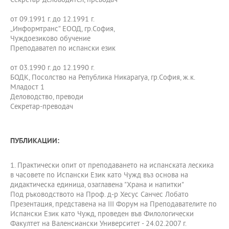
Секретар-деловодител, преводач
от 09.1991 г. до 12.1991 г.
„Информтранс” ЕООД, гр.София,
Чуждоезиково обучение
Преподавател по испански език
от 03.1990 г. до 12.1990 г.
БОДК, Посолство на Република Никарагуа, гр.София, ж.к.
Младост 1
Деловодство, преводи
Секретар-преводач
ПУБЛИКАЦИИ:
1. Практически опит от преподаването на испанската лескика
в часовете по Испански Език като Чужд въз основа на
дидактическа единица, озаглавена "Храна и напитки"
Под ръководството на Проф. д-р Хесус Санчес Лобато
Презентация, представена на ІІІ Форум на Преподавателите по
Испански Език като Чужд, проведен във Филологически
Факултет на Валенсиански Университет - 24.02.2007 г.