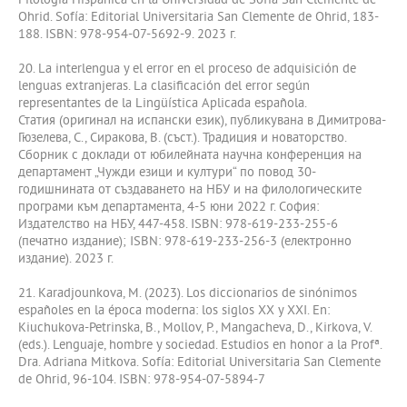
Filología Hispánica en la Universidad de Sofía San Clemente de
Ohrid. Sofía: Editorial Universitaria San Clemente de Ohrid, 183-
188. ISBN: 978-954-07-5692-9. 2023 г.
20. La interlengua y el error en el proceso de adquisición de
lenguas extranjeras. La clasificación del error según
representantes de la Lingüística Aplicada española.
Статия (оригинал на испански език), публикувана в Димитрова-
Гюзелева, С., Сиракова, В. (съст.). Традиция и новаторство.
Сборник с доклади от юбилейната научна конференция на
департамент „Чужди езици и култури“ по повод 30-
годишнината от създаването на НБУ и на филологическите
програми към департамента, 4-5 юни 2022 г. София:
Издателство на НБУ, 447-458. ISBN: 978-619-233-255-6
(печатно издание); ISBN: 978-619-233-256-3 (електронно
издание). 2023 г.
21. Karadjounkova, M. (2023). Los diccionarios de sinónimos
españoles en la época moderna: los siglos XX y XXI. En:
Kiuchukova-Petrinska, B., Mollov, P., Mangacheva, D., Kirkova, V.
(eds.). Lenguaje, hombre y sociedad. Estudios en honor a la Profª.
Dra. Adriana Mitkova. Sofía: Editorial Universitaria San Clemente
de Ohrid, 96-104. ISBN: 978-954-07-5894-7