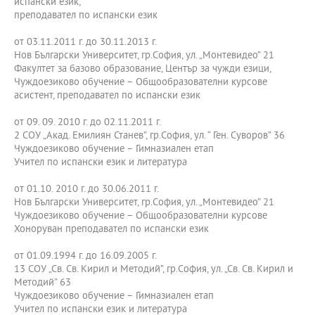
испански език,
преподавател по испански език
от 03.11.2011 г. до 30.11.2013 г.
Нов Български Университет, гр.София, ул. „Монтевидео” 21
Факултет за базово образование, Център за чужди езици,
Чуждоезиково обучение – Общообразователни курсове
асистент, преподавател по испански език
от 09. 09. 2010 г. до 02.11.2011 г.
2 СОУ „Акад. Емилиян Станев”, гр.София, ул. “ Ген. Суворов” 36
Чуждоезиково обучение – Гимназиален етап
Учител по испански език и литература
от 01.10. 2010 г. до 30.06.2011 г.
Нов Български Университет, гр.София, ул. „Монтевидео” 21
Чуждоезиково обучение – Общообразователни курсове
Хоноруван преподавател по испански език
от 01.09.1994 г. до 16.09.2005 г.
13 СОУ „Св. Св. Кирил и Методий”, гр.София, ул. „Св. Св. Кирил и
Методий” 63
Чуждоезиково обучение – Гимназиален етап
Учител по испански език и литература