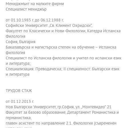
Мениджмънт на малките фирми
Специалист мениджър
от 01.10.1983 г. до 06.12.1988 г.
Софийски Университет „Св. Климент Охридски”,
Факултет по Класически и Нови Филологии, Катедра Испанска
Филология
София, България
Бакалавърска и магистърска степен на обучение – Испанска
филология
Специалист по Испанска филология и учител по испански език
и литература;
Специализация: Преводаческа; ІІ специалност: Български език
и литература
ТРУДОВ СТАЖ
от 01.12.2013 г.
Нов Български Университет, гр.София, ул. „Монтевидео” 21
Факултет за базово образование, Департамент Романистика и
германистика,
главен асистент по направление 2.1. Филология (съвременен