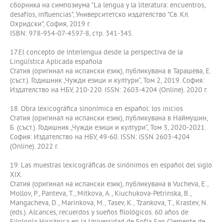
сборника на симпозиума "La lengua y la literatura: еncuentros,
desafíos, influencias", Университетско издателство "Св. Кл.
Охридски", София, 2019 г.
ISBN: 978-954-07-4597-8, стр. 341-345.
17.El concepto de Interlengua desde la perspectiva de la
Lingüística Aplicada española
Статия (оригинал на испански език), публикувана в Тарашева, Е.
(съст.). Годишник „Чужди езици и култури“, Том 2, 2019. София:
Издателство на НБУ, 210-220. ISSN: 2603-4204 (Online). 2020 г.
18. Obra lexicográfica sinonímica en español: los inicios
Статия (оригинал на испански език), публикувана в Наймушин,
Б. (съст.). Годишник „Чужди езици и култури“, Том 3, 2020-2021.
София: Издателство на НБУ, 49-60. ISSN: ISSN 2603-4204
(Online). 2022 г.
19. Las muestras lexicográficas de sinónimos en español del siglo
XIX.
Статия (оригинал на испански език), публикувана в Vucheva, E.,
Mollov, P., Panteva, T., Mitkova, A., Kiuchukova-Petrinska, B.,
Mangacheva, D., Marinkova, M., Tasev, K., Tzankova, T., Krastev, N.
(eds.). Alcances, recuerdos y sueños filológicos. 60 años de