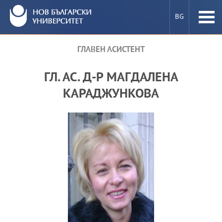
BG
ГЛАВЕН АСИСТЕНТ
ПРЕПОДАВАТЕЛИ В НБУ
ГЛ. АС. Д-Р МАГДАЛЕНА
КАК СЕ СТАВА ПРЕПОДАВАТЕЛ В НБУ
КАРАДЖУНКОВА
Е-УСЛУГИ
МОБИЛНОСТ
ПРОЕКТИ
НОВИНИ И СЪБИТИЯ