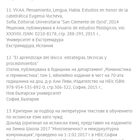
11. VV.AA. Pensamiento, Lengua, Habla. Estudios en honor de la
catedrática Eugenia Vucheva,
Sofia, Editorial Universitaria “San Clemente de Ojrid”, 2014
Рецензия, публикувана в Anuario de estudios filológicos, vol.
XXXVIII, ISNN: 0210-8178, стр. 288-293, 2015 г.,
Университет в Екстремадура
Екстремадура, Испания
12. “El aprendizaje del léxico: estrategias, técnicas y
procedimientos”
Статия, публикувана в Годишник на департамент „Романистика
и германистика“, том 1, юбилейно издание в чест на 70-ата
годишнина на доц. д-р Ани Леви, Издателство на НБУ, ISBN:
978-954-535-892-0, стр.306-322, София, 2015 г.,
Нов български университет
София, България
13. Критерии за подбор на литературни текстове в обучението
по испански език като чужд
Доклад (оригинал на испански език), представен на изданието
на Зимна Школа 2017 "Многоезичност и междукултурна
комуникация", проведено на 1-2.02.2017 г. в НБУ, София