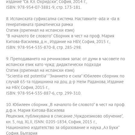
издание "Св. Кл. Охридски", София, 2014 г.,
ISBN: 978-954-07-3881-9, стр. 173-181.
8. Испанската суфиксална система. Наставките -ada и -da в
генеративната граматическа рамка
Статия (оригинал на испански език)
"В началото бе словото" Сборник в чест на проф. Мария
Китова-Василева, д.н., Издание на НБУ, София, 2015 г.,
ISBN: 978-954-535-870-8, стр. 285-298.
9. Преподаването на речниковия запас от думи в часовете по
испански език като чужд: дидактически подходи
Статия (оригинал на испански език)
"Scientia est potentia" "Знанието е сила" Юбилеен сборник по
случай 65-та годишнина на доц. д-р Нели Раданова, Издание
на НБУ, София, 2015 г.,
ISBN: 978-954-535-887-6, стр. 299-310.
10. Юбилеен сборник „В началото бе словото” в чест на проф.
д.ф.н. Мария Китова-Василева
Рецензия, публикувана в списание „Чуждоезиково обучение“,
кн. 5, год. XLII, ISNN: 0205-1834, София, 2015 г.,
Национално издателство за образование и наука „Аз Буки“
София, България