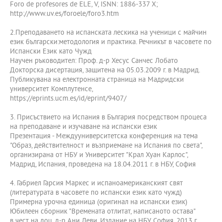
Foro de profesores de ELE, V, ISNN: 1886-337 X;
http://www.uv.es/foroele/foro3.htm
2.Преподаването на испанската лескика на ученици с майчин
език български:методология и практика. Речникът в часовете по
Испански Език като Чужд
Научен ръководител: Проф. д-р Хесус Санчес Лобато
Докторска дисертация, защитена на 05.03.2009 г. в Мадрид.
Публикувана на електронната страница на Мадридски
университет Комплутенсе,
https://eprints.ucm.es/id/eprint/9407/
3. Присъствието на Испания в България посредством процеса
на преподаване и изучаване на испански език
Презентация - Междууниверситетска конференция на тема
"Образ, действителност и възприемане на Испания по света",
организирана от НБУ и Университет "Крал Хуан Карлос",
Мадрид, Испания, проведена на 18.04.2011 г. в НБУ, София
4. Габриел Гарсия Маркес и испаноамериканският свят
(литературата в часовете по испански език като чужд)
Примерна урочна единица (оригинал на испански език)
Юбилеен сборник "Времената отлитат, написаното остава"
в чест на доц. д-р Ани Леви, Издание на НБУ, София, 2013 г.,