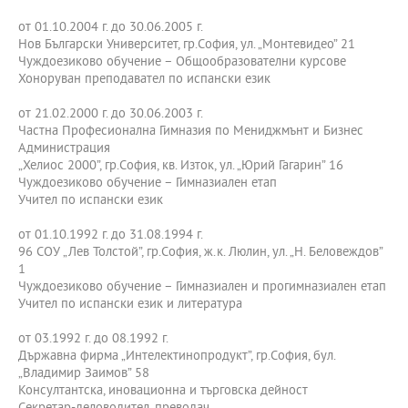
от 01.10.2004 г. до 30.06.2005 г.
Нов Български Университет, гр.София, ул. „Монтевидео” 21
Чуждоезиково обучение – Общообразователни курсове
Хоноруван преподавател по испански език
от 21.02.2000 г. до 30.06.2003 г.
Частна Професионална Гимназия по Мениджмънт и Бизнес
Администрация
„Хелиос 2000”, гр.София, кв. Изток, ул. „Юрий Гагарин” 16
Чуждоезиково обучение – Гимназиален етап
Учител по испански език
от 01.10.1992 г. до 31.08.1994 г.
96 СОУ „Лев Толстой”, гр.София, ж.к. Люлин, ул. „Н. Беловеждов”
1
Чуждоезиково обучение – Гимназиален и прогимназиален етап
Учител по испански език и литература
от 03.1992 г. до 08.1992 г.
Държавна фирма „Интелектинопродукт”, гр.София, бул.
„Владимир Заимов” 58
Консултантска, иновационна и търговска дейност