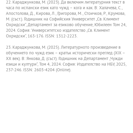
22. Караджункова, М. (2023). Да включим литературния текст в
часа по испански език като чужд – кога и как. В: Халачева, С.,
Апостолова, Д., Кирова, Л., Григорова, М., Стоичков, Р., Крумова,
М. (съст.). Годишник на Софийския Университет „Св. Климент
Охридски“, Департамент за езиково обучение, Юбилеен Том 24,
2024. София: Университетско издателство „Св. Климент
Охридски“, 163-176. ISSN: 1312-2223.
23. Караджункова, М. (2025). Литературното произведение в
обучението по чужд език – кратък исторически преглед (XIX –
XX век). В: Янкова, Д. (съст). Годишник на Департамент „Чужди
езици и култури“, Том 4, 2024. София: Издателство на НБУ, 2025,
237-246. ISSN: 2603-4204 (Online).