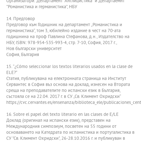
Организатори: Департамент "Англицистика" и Департаемнт
"Романистика и германистика", НБУ
14. Предговор
Предговор към Годишник на департамент „Романистика и
германистика“, том 3, юбилейно издание в чест на 70-ата
годишнина на проф Павлина Стефанова, д.н., Издателство на
НБУ, ISBN: 978-954-535-993-4, стр. 7-10, София, 2017 г.,
Нов български университет
София, България
15. “¿Cómo seleccionar los textos literarios usados en la clase de
ELE?”
Статия, публикувана на електронната страница на Институт
Сервантес в София въз основа на доклад, изнесен на Втората
среща на преподавателите по испански език в България,
състояла се на 22.04. 2017 г. в СУ „Св. Климент Охридски“
https://cvc.cervantes.es/ensenanza/biblioteca_ele/publicaciones_cen
16. Sobre el papel del texto literario en las clases de E/LE
Доклад (оригинал на испански език), представен на
Международния симпозиум, посветен на 55 години от
основаването на Катедрата по испанистика и португалистика в
СУ "Св. Климент Охридски", 26-28.10.2016 г. и публикуван в