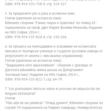
ISBN: 978-954-535-758-9, стр. 319-327.
5. За предлозите por и para в испански език
Статия (оригинал на испански език)
Юбилеен сборник "Езикът наука и практика" по повод 65-
годишнината на проф. дфн Мария Грозева-Минкова, Издание
на НБУ, София, 2014 г.,
ISBN: 978-954-535-810-4, стр. 150-166.
6. За процеса на преподаване и усвояване на испанската
лексика от български ученици и студенти (основни изводи от
резултатите от анкета с лексикални упражнения)
Статия (оригинал на испански език)
"Традицията като вдъхновение" - Сборник с доклади от
Десетата юбилейна зимна школа на Департамент
"Англицистика", Издание на НБУ, София, 2014 г.,
ISBN: 978-954-535-822-7, стр. 64-79.
7. "Los postulados teóricos sobre el proceso de adquisición de
lenguas extranjeras"
Статия
"Мás allá de las palabras" "Отвъд думите", Юбилеен сборник по
случай 70-годишнината на Рафаел Алварадо, Университетско