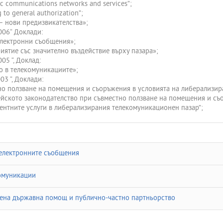
nic communications networks and services”;
 to general authorization”;
– нови предизвикателства»;
06“ Доклади:
електронни съобщения»;
иятие със значително въздействие върху пазара»;
5 “, Доклад:
о в телекомуникациите»;
3 “, Доклади:
стно ползване на помещения и съоръжения в условията на либерализи
пейското законодателство при съвместно ползване на помещения и съ
игентните услуги в либерализирания телекомуникационен пазар”;
електронните съобщения
омуникации
ена държавна помощ и публично-частно партньорство