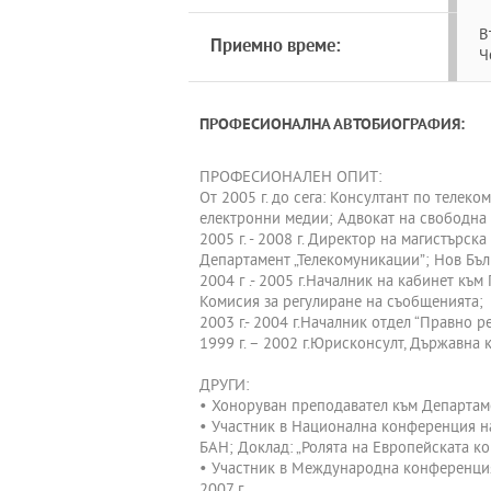
В
Приемно време:
Ч
ПРОФЕСИОНАЛНА АВТОБИОГРАФИЯ:
ПРОФЕСИОНАЛЕН ОПИТ:
От 2005 г. до сега: Консултант по телек
електронни медии; Адвокат на свободна 
2005 г. - 2008 г. Директор на магистърск
Департамент „Телекомуникации”; Нов Бъл
2004 г .- 2005 г.Началник на кабинет към
Комисия за регулиране на съобщенията;
2003 г.- 2004 г.Началник отдел “Правно
1999 г. – 2002 г.Юрисконсулт, Държавна
ДРУГИ:
• Хоноруван преподавател към Департам
• Участник в Национална конференция на 
БАН; Доклад: „Ролята на Европейската к
• Участник в Международна конференция:
2007 г.