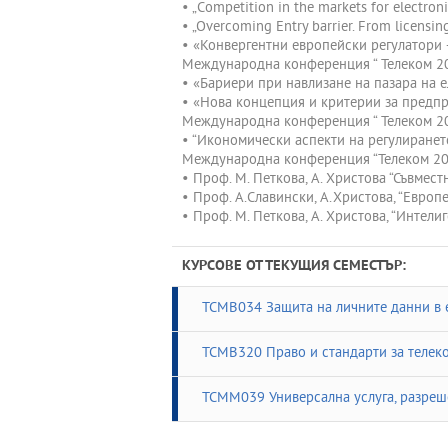
• „Competition in the markets for electro
• „Overcoming Entry barrier. From licensing
• «Конвергентни европейски регулатори 
Международна конференция “ Телеком 20
• «Бариери при навлизане на пазара на 
• «Нова концепция и критерии за предпр
Международна конференция “ Телеком 200
• “Икономически аспекти на регулиранет
Международна конференция “Телеком 200
• Проф. М. Петкова, А. Христова “Съвме
• Проф. А.Славински, А.Христова, “Евро
• Проф. М. Петкова, А. Христова, “Интел
КУРСОВЕ ОТ ТЕКУЩИЯ СЕМЕСТЪР:
TCMB034 Защита на личните данни в 
TCMB320 Право и стандарти за телек
TCMM039 Универсална услуга, разреш