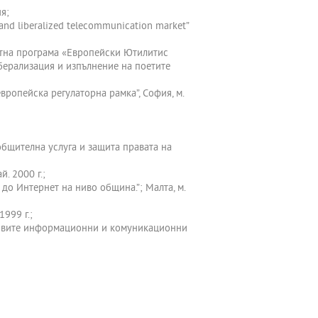
я;
and liberalized telecommunication market”
естна програма «Европейски Ютилитис
берализация и изпълнение на поетите
ропейска регулаторна рамка”, София, м.
общителна услуга и защита правата на
. 2000 г.;
до Интернет на ниво община.”; Малта, м.
999 г.;
 новите информационни и комуникационни