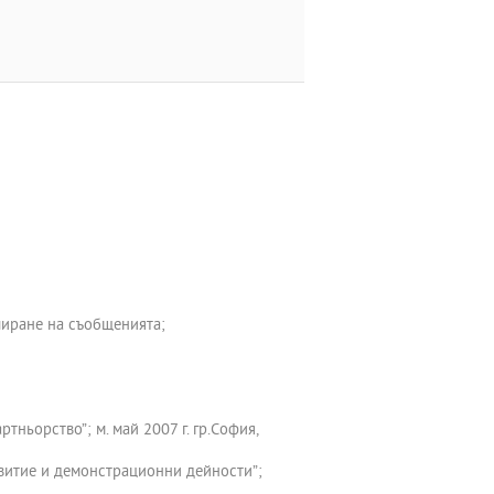
лиране на съобщенията;
ньорство”; м. май 2007 г. гр.София,
витие и демонстрационни дейности”;