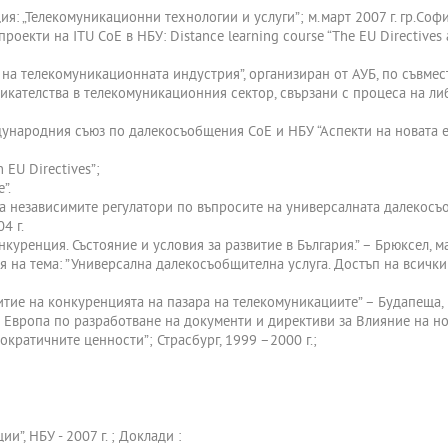
я: „Телекомуникационни технологии и услуги”; м.март 2007 г. гр.Софи
роекти на ITU CoE в НБУ: Distance learning course “The EU Directives 
а на телекомуникационната индустрия”, организиран от АУБ, по съвм
икателства в телекомуникационния сектор, свързани с процеса на ли
ународния съюз по далекосъобщения CoE и НБУ “Аспекти на новата ев
 EU Directives”;
”.
 на независимите регулатори по въпросите на универсалната далекосъ
4 г.
куренция. Състояние и условия за развитие в България.” – Брюксел, май
на тема: ”Универсална далекосъобщителна услуга. Достъп на всички 
тие на конкуренцията на пазара на телекомуникациите” – Будапеща, 1
на Европа по разработване на документи и директиви за Влияние на
кратичните ценности”; Страсбург, 1999 –2000 г.;
”, НБУ - 2007 г. ; Доклади :