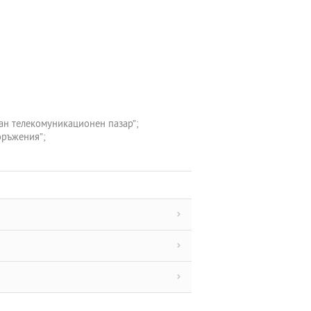
ран телекомуникационен пазар”;
оръжения”;