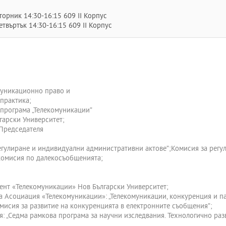
торник 14:30-16:15 609 II Корпус
етвъртък 14:30-16:15 609 II Корпус
омуникационно право и
практика;
а програма „Телекомуникации”
гарски Университет;
 Председателя
 регулиране и индивидуални административни актове”;Комисия за регу
 комисия по далекосъобщенията;
ент «Телекомуникации» Нов Български Университет;
Асоциация «Телекомуникации»: „Телекомуникации, конкуренция и парт
омисия за развитие на конкуренцията в електронните съобщения”;
 „Седма рамкова програма за научни изследвания. Технологично раз