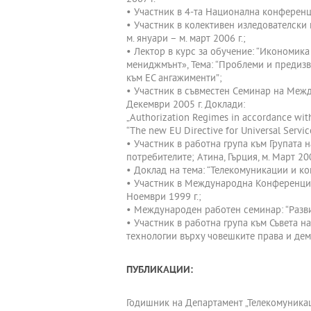
• Участник в 4-та Национална конференци
• Участник в колективен изледователски п
м. януари – м. март 2006 г.;
• Лектор в курс за обучение: “Икономик
мениджмънт», Тема: “Проблеми и предизв
към ЕС ангажименти”;
• Участник в съвместен Семинар на Межд
Декември 2005 г. Доклади:
„Authorization Regimes in accordance with
“The new EU Directive for Universal Service
• Участник в работна група към Групата
потребителите; Атина, Гърция, м. Март 200
• Доклад на тема: “Телекомуникации и кон
• Участник в Международна Конференция 
Ноември 1999 г.;
• Международен работен семинар: “Разви
• Участник в работна група към Съвета 
технологии върху човешките права и демо
ПУБЛИКАЦИИ:
Годишник на Департамент „Телекомуникации