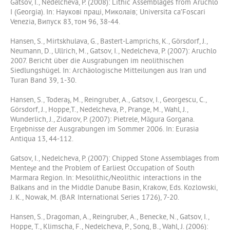
Gatsov, I., Nedelcheva, P. (2008): Lithic Assemblages from Aruchlo
I (Georgia). In: Науковi працi, Миколаiв; Universita ca’Foscari
Venezia, Випуск 83, том 96, 38-44.
Hansen, S., Mirtskhulava, G., Bastert-Lamprichs, K., Görsdorf, J.,
Neumann, D., Ullrich, M., Gatsov, I., Nedelcheva, P. (2007): Aruchlo
2007. Bericht über die Ausgrabungen im neolithischen
Siedlungshügel. In: Archäologische Mitteilungen aus Iran und
Turan Band 39, 1-30.
Hansen, S., Toderaş, M., Reingruber, A., Gatsov, I., Georgescu, C.,
Görsdorf, J., Hoppe,T., Nedelcheva, P., Prange, M., Wahl, J.,
Wunderlich, J., Zidarov, P. (2007): Pietrele, Măgura Gorgana.
Ergebnisse der Ausgrabungen im Sommer 2006. In: Eurasia
Antiqua 13, 44-112.
Gatsov, I., Nedelcheva, P. (2007): Chipped Stone Assemblages from
Menteşe and the Problem of Earliest Occupation of South
Marmara Region. In: Mesolithic/Neolithic interactions in the
Balkans and in the Middle Danube Basin, Krakow, Eds. Kozlowski,
J. K., Nowak, M. (BAR International Series 1726), 7-20.
Hansen, S., Dragoman, A., Reingruber, A., Benecke, N., Gatsov, I.,
Hoppe, T., Klimscha, F., Nedelcheva, P., Song, B., Wahl, J. (2006):