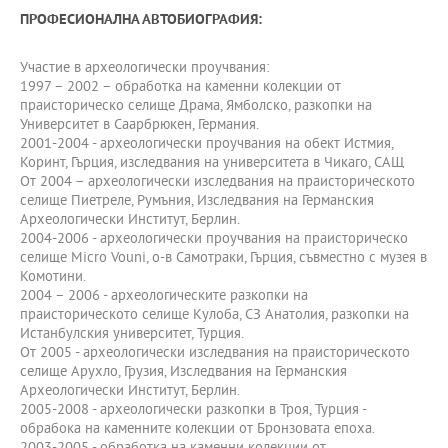
ПРОФЕСИОНАЛНА АВТОБИОГРАФИЯ:
Участие в археологически проучвания:
1997 – 2002 – обработка на каменни колекции от
праисторическо селище Драма, Ямболско, разкопки на
Университет в Саарбрюкен, Германия.
2001-2004 - археологически проучвания на обект Истмия,
Коринт, Гърция, изследвания на университета в Чикаго, САЩ
От 2004 – археологически изследвания на праисторическото
селище Пиетреле, Румъния, Изследвания на Германския
Археологически Институт, Берлин.
2004-2006 - археологически проучвания на праисторическо
селище Micro Vouni, о-в Самотраки, Гърция, съвместно с музея в
Комотини.
2004 – 2006 - археологическите разкопки на
праисторическото селище Кулоба, СЗ Анатолия, разкопки на
Истанбулския университет, Турция.
От 2005 - археологически изследвания на праисторическото
селище Арухло, Грузия, Изследвания на Германския
Археологически Институт, Берлин.
2005-2008 - археологически разкопки в Троя, Турция -
обрабока на каменните колекции от Бронзовата епоха.