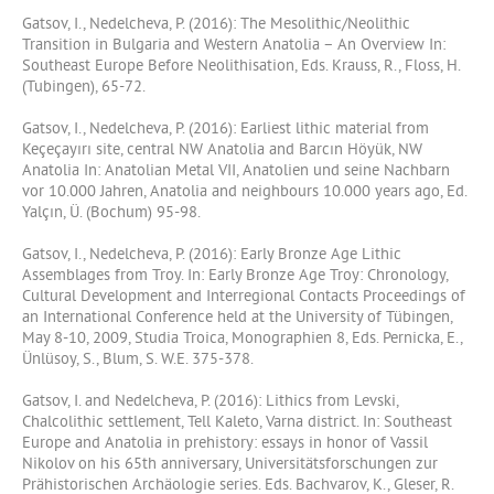
Gatsov, I., Nedelcheva, P. (2016): The Mesolithic/Neolithic
Transition in Bulgaria and Western Anatolia – An Overview In:
Southeast Europe Before Neolithisation, Eds. Krauss, R., Floss, H.
(Tubingen), 65-72.
Gatsov, I., Nedelcheva, P. (2016): Earliest lithic material from
Keçeçayırı site, central NW Anatolia and Barcın Höyük, NW
Anatolia In: Anatolian Metal VII, Anatolien und seine Nachbarn
vor 10.000 Jahren, Anatolia and neighbours 10.000 years ago, Ed.
Yalçın, Ü. (Bochum) 95-98.
Gatsov, I., Nedelcheva, P. (2016): Early Bronze Age Lithic
Assemblages from Troy. In: Early Bronze Age Troy: Chronology,
Cultural Development and Interregional Contacts Proceedings of
an International Conference held at the University of Tübingen,
May 8-10, 2009, Studia Troica, Monographien 8, Eds. Pernicka, E.,
Ünlüsoy, S., Blum, S. W.E. 375-378.
Gatsov, I. and Nedelcheva, P. (2016): Lithics from Levski,
Chalcolithic settlement, Tell Kaleto, Varna district. In: Southeast
Europe and Anatolia in prehistory: essays in honor of Vassil
Nikolov on his 65th anniversary, Universitätsforschungen zur
Prähistorischen Archäologie series. Eds. Bachvarov, K., Gleser, R.