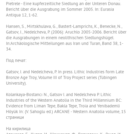
Pietrele - Eine kupferzeitliche Siedlung an der Unteren Donau.
Bericht über die Ausgrabung im Sommer 2005. In: Eurasia
Antiqua 12, 1-62.
Hansen, S., Mirtskhulava, G., Bastert-Lamprichs, K., Benecke, N.,
Gatsov, I., Nedelcheva, P. (2006): Aruchlo 2005-2006. Bericht über
die Ausgrabungen in einem neolithischen Siedlungshügel.
In:Archäologische Mitteilungen aus Iran und Turan, Band 38, 1-
34.
Под печат:
Gatsov, I. and Nedelcheva, P. In press. Lithic Industries form Late
Bronze Age Troy, Volume III of Troy Project series (Tübingen
University).
Kolankaya-Bostancı N., Gatsov I. and Nedelcheva P. Lithic
Industries of the Western Anatolia in the Third Millennium BC:
Evidence from Liman Tepe, Bakla Tepe, Troia and Yenibademli
Höyük In: (V. Sahoglu ed.) ARCANE - Western Anatolia volume, 15
страници
На кирилица