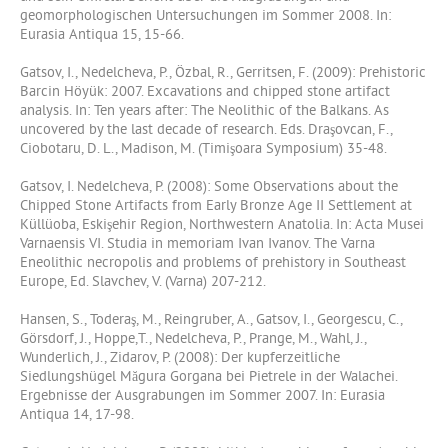
geomorphologischen Untersuchungen im Sommer 2008. In:
Eurasia Antiqua 15, 15-66.
Gatsov, I., Nedelcheva, P., Özbal, R., Gerritsen, F. (2009): Prehistoric
Barcin Höyük: 2007. Excavations and chipped stone artifact
analysis. In: Ten years after: The Neolithic of the Balkans. As
uncovered by the last decade of research. Eds. Draşovcan, F.,
Ciobotaru, D. L., Madison, M. (Timişoara Symposium) 35-48.
Gatsov, I. Nedelcheva, P. (2008): Some Observations about the
Chipped Stone Artifacts from Early Bronze Age II Settlement at
Küllüoba, Eskişehir Region, Northwestern Anatolia. In: Acta Musei
Varnaensis VI. Studia in memoriam Ivan Ivanov. The Varna
Eneolithic necropolis and problems of prehistory in Southeast
Europe, Ed. Slavchev, V. (Varna) 207-212.
Hansen, S., Toderaş, M., Reingruber, A., Gatsov, I., Georgescu, C.,
Görsdorf, J., Hoppe,T., Nedelcheva, P., Prange, M., Wahl, J.,
Wunderlich, J., Zidarov, P. (2008): Der kupferzeitliche
Siedlungshügel Măgura Gorgana bei Pietrele in der Walachei.
Ergebnisse der Ausgrabungen im Sommer 2007. In: Eurasia
Antiqua 14, 17-98.