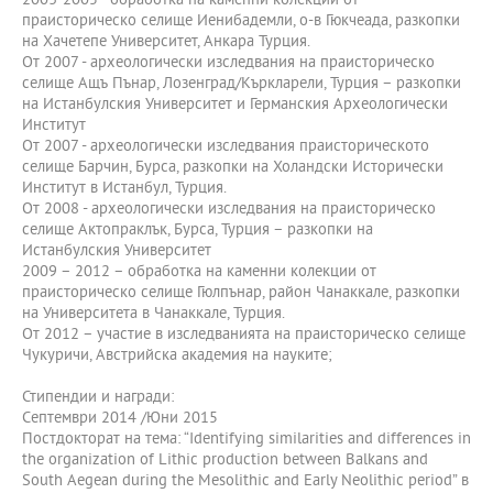
2003-2005 - обработка на каменни колекции от
праисторическо селище Иенибадемли, о-в Гюкчеада, разкопки
на Хачетепе Университет, Анкара Турция.
От 2007 - археологически изследвания на праисторическо
селище Ащъ Пънар, Лозенград/Къркларели, Турция – разкопки
на Истанбулския Университет и Германския Археологически
Институт
От 2007 - археологически изследвания праисторическото
селище Барчин, Бурса, разкопки на Холандски Исторически
Институт в Истанбул, Турция.
От 2008 - археологически изследвания на праисторическо
селище Актопраклък, Бурса, Турция – разкопки на
Истанбулския Университет
2009 – 2012 – обработка на каменни колекции от
праисторическо селище Гюлпънар, район Чанаккале, разкопки
на Университета в Чанаккале, Турция.
От 2012 – участие в изследванията на праисторическо селище
Чукуричи, Австрийска академия на науките;
Стипендии и награди:
Септември 2014 /Юни 2015
Постдокторат на тема: “Identifying similarities and differences in
the organization of Lithic production between Balkans and
South Aegean during the Mesolithic and Early Neolithic period” в