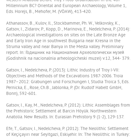
Western Anatolia before Troy. Proto-Urbanisation in the 4th
Millennium BC? Oriental and European Archaeology, Volume 1,
Eds. Horejs, B., Mehofer, M. (VÖAW), 413-420.
Athanassov, B., Kulov, Il., Stockbammer, Ph. W., Velkovsky, K.,
Gatsov, I., Zidarov, P., Kopp, D., Marinova, E., Nedelcheva, P. (2014):
Archaeological investigations on sites on the Late Bronze Age
and Early Iron Age in southwest Bulgaria near Kresna in the
Struma valley and near Banya in the Mesta valley. Preliminary
report. In: Годишник на Националния Археологически музей
(Godishnik na nacionalnia arheologicheski muzei) v.12, 344- 379.
Gatsov, I., Nedelcheva, P. (2013): Lithic Industry of Troy I-VII:
Objectives and Methods of the Excavations 1987-2006. Troia
1987–2012: Grabungen und Forschungen I, Studia Troica 5, Eds.
Pernicka, E., Rose, Ch.B., Jablonka, P. (Dr. Rudolf Habelt GmbH,
Bonn), 592-601.
Gatsov, I., Kay, M., Nedelcheva, P. (2012): Lithic Assemblages from
the Prehistoric Settlement at Barcin Höyük. Northwestern
Anatolia. New Results. In: Eurasian Prehistory 9 (1-2), 129-137.
Efe, T., Gatsov, I., Nedelcheva, P. (2012): The Neolithic Settlement
of Keçiçayırı near Seyitgazi, Eskişehir. In: The Neolithic in Turkey: