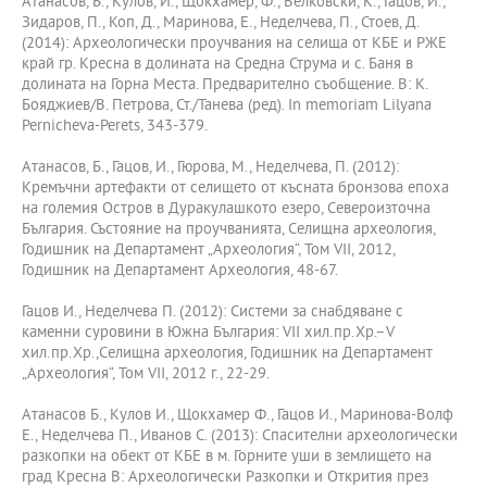
Атанасов, Б., Кулов, И., Щокхамер, Ф., Велковски, К., Гацов, И.,
Зидаров, П., Коп, Д., Маринова, Е., Неделчева, П., Стоев, Д.
(2014): Археологически проучвания на селища от КБЕ и РЖЕ
край гр. Кресна в долината на Средна Струма и с. Баня в
долината на Горна Места. Предварително съобщение. В: К.
Бояджиев/В. Петрова, Ст./Танева (ред). In memoriam Lilyana
Pernicheva-Perets, 343-379.
Атанасов, Б., Гацов, И., Гюрова, М., Неделчева, П. (2012):
Кремъчни артефакти от селището от късната бронзова епоха
на големия Остров в Дуракулашкото езеро, Североизточна
България. Състояние на проучванията, Селищна археология,
Годишник на Департамент „Археология“, Том VII, 2012,
Годишник на Департамент Археология, 48-67.
Гацов И., Неделчева П. (2012): Системи за снабдяване с
каменни суровини в Южна България: VII хил.пр.Хр.–V
хил.пр.Хр.,Селищна археология, Годишник на Департамент
„Археология“, Том VII, 2012 г., 22-29.
Атанасов Б., Кулов И., Щокхамер Ф., Гацов И., Маринова-Волф
Е., Неделчева П., Иванов С. (2013): Спасителни археологически
разкопки на обект от КБЕ в м. Горните уши в землището на
град Кресна В: Археологически Разкопки и Открития през