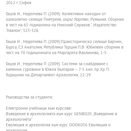
2012 г. София
Гацов И., Неделчева П. (2009): Колективни находки от
халколитно селище Пиетреле, окръг Гюргево, Румъния. Сборник
в чест на 65 годишнина на Николай Сираков “, Издателство
“Авалон”, 323-326.
Гацов И., Неделчева П. (2009):Праисторическо селище Барчин,
Бурса, СЗ Анатолия, Република Турция.П.В: Юбилеен сборник в
чест на 70 годишнината на Маргарита Ваклинова, 1-5.
Гацов И., Неделчева П. (2009): Системи за снабдяване с
каменни суровини в Южна България – 7-5 хил. пр.Хр П.
Годишник на Департамент Археология, 22-29.
Ръководства за студенти:
Електронни учебници към курсове:
Въведение в археологията към курс GENB020 „Въведение в
археологията“
Еволюция и археология към курс ОООК056 Еволюция и
археология