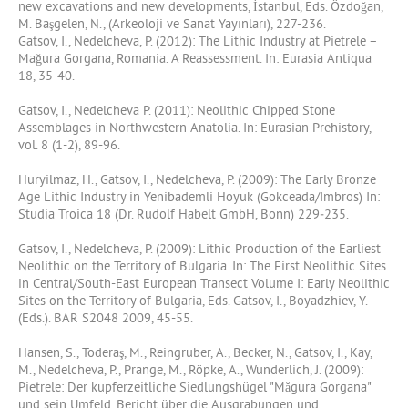
new excavations and new developments, İstanbul, Eds. Özdoğan,
M. Başgelen, N., (Arkeoloji ve Sanat Yayınları), 227-236.
Gatsov, I., Nedelcheva, P. (2012): The Lithic Industry at Pietrele –
Mağura Gorgana, Romania. A Reassessment. In: Eurasia Antiqua
18, 35-40.
Gatsov, I., Nedelcheva P. (2011): Neolithic Chipped Stone
Assemblages in Northwestern Anatolia. In: Eurasian Prehistory,
vol. 8 (1-2), 89-96.
Huryilmaz, H., Gatsov, I., Nedelcheva, P. (2009): The Early Bronze
Age Lithic Industry in Yenibademli Hoyuk (Gokceada/Imbros) In:
Studia Troica 18 (Dr. Rudolf Habelt GmbH, Bonn) 229‐235.
Gatsov, I., Nedelcheva, P. (2009): Lithic Production of the Earliest
Neolithic on the Territory of Bulgaria. In: The First Neolithic Sites
in Central/South-East European Transect Volume I: Early Neolithic
Sites on the Territory of Bulgaria, Eds. Gatsov, I., Boyadzhiev, Y.
(Eds.). BAR S2048 2009, 45-55.
Hansen, S., Toderaş, M., Reingruber, A., Becker, N., Gatsov, I., Kay,
M., Nedelcheva, P., Prange, M., Röpke, A., Wunderlich, J. (2009):
Pietrele: Der kupferzeitliche Siedlungshügel "Măgura Gorgana"
und sein Umfeld. Bericht über die Ausgrabungen und