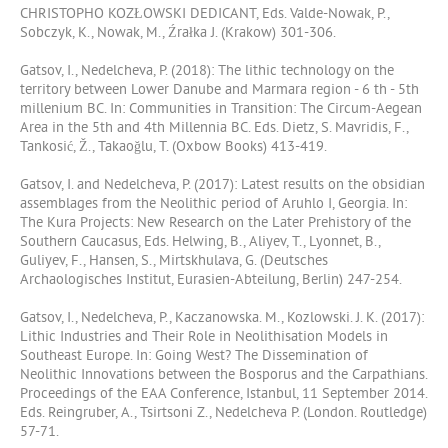
CHRISTOPHO KOZŁOWSKI DEDICANT, Eds. Valde-Nowak, P.,
Sobczyk, K., Nowak, M., Źrałka J. (Krakow) 301-306.
Gatsov, I., Nedelcheva, P. (2018): The lithic technology on the
territory between Lower Danube and Marmara region - 6 th - 5th
millenium BC. In: Communities in Transition: The Circum-Aegean
Area in the 5th and 4th Millennia BC. Eds. Dietz, S. Mavridis, F.,
Tankosić, Ž., Takaoğlu, T. (Oxbow Books) 413-419.
Gatsov, I. and Nedelcheva, P. (2017): Latest results on the obsidian
assemblages from the Neolithic period of Aruhlo I, Georgia. In:
The Kura Projects: New Research on the Later Prehistory of the
Southern Caucasus, Eds. Helwing, B., Aliyev, T., Lyonnet, B.,
Guliyev, F., Hansen, S., Mirtskhulava, G. (Deutsches
Archaologisches Institut, Eurasien-Abteilung, Berlin) 247-254.
Gatsov, I., Nedelcheva, P., Kaczanowska. M., Kozlowski. J. K. (2017):
Lithic Industries and Their Role in Neolithisation Models in
Southeast Europe. In: Going West? The Dissemination of
Neolithic Innovations between the Bosporus and the Carpathians.
Proceedings of the EAA Conference, Istanbul, 11 September 2014.
Eds. Reingruber, A., Tsirtsoni Z., Nedelcheva P. (London. Routledge)
57-71.