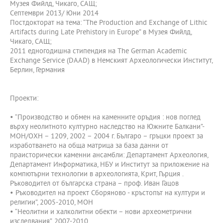
Музея Фийлд, Чикаго, САЩ;
Септември 2013/ Юни 2014
Постдокторат на тема: “The Production and Exchange of Lithic
Artifacts during Late Prehistory in Europe” в Музея Фийлд,
Чикаго, САЩ;
2011 едногодишна стипендия на The German Academic
Exchange Service (DAAD) в Немският Археологически Институт,
Берлин, Германия
Проекти:
• “Производство и обмен на каменните оръдия : нов поглед
върху неолитното културно наследство на Южните Балкани”-
МОН/ОХН – 1209, 2002 – 2004 г. Българо – гръцки проект за
изработването на обща матрица за база данни от
праисторически каменни ансамбли: Департамент Археология,
Департамент Информатика, НБУ и Институт за приложение на
компютърни технологии в археологията, Крит, Гърция .
Ръководител от българска страна – проф. Иван Гацов
• Ръководител на проект Сборяново - кръстопът на култури и
религии”, 2005-2010, МОН
• “Неолитни и халколитни обекти – нови археометрични
изследвания”, 2007-2010