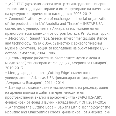
• „ARCITEC” (Археологически център за интердисциплинарни
технологии за документиране и интерпретиране на паметници
на културно-историческото наследство), 2008-2012
• „Commodification system of exchange and social organization
of the production in NW Anatolia and Thrace“ – INSTAP, USA,
съвместно с университета в Анкара, за изследване на на
праисторически колекции от остров Гокчада, Република Турция
• „Micro Vouni, Samothrace, Greece: environmental, subsistence
and technology, INSTAP, USA, съвместно с археологическия
музей в Комотини, Гърция за изследване на обект Микро Вуни,
остров Самотраки, 2004 - 2006
• „Оптимизиране работата на българските музеи с деца и
млади хора“, финансиран от фондация „Америка за България“,
2010-2013
• Международен проект „Cutting Edge“, съвместно с
университета в Arkansas, USA, финансиран от фондация
„Америка за България“ , 2011 - 2014
• „Център за локализиране и експериментална реконструкция
на древни пътища и хабитати чрез методите на
пространствения анализ и археометрията - SARCHUS-AIR“,
финансиран от фонд „Научни изследвания“, МОН, 2014-2016
• „Analyzing the Cutting Edge – Balkans Lithic Technology of the
Neolithic and Chalcolithic Periods“, финансиран от Американски