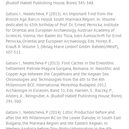
(Rudolf Habelt Publishing House, Bonn) 345-348.
Gatsov, I., Nedelcheva, P. (2015): An Important Find from the
Bronze Age, Barcın Höyük South Marmara Region. In: Volume
dedicated to 65th birthday of Prof. Dr. Ernest Pernicka, Institute
for Oriental and European Archaeology, Austrian Academy of
Sciences, Vienna, Von Baden bis Troia, Jubil Äumsschrift für Ernst
Pernicka, Oriental and European Archaeology, Eds. Horejs B.,
Krauß R. Volume 3, (Verlag Marie Leidorf GmbH. Rahden/Westf),
507-511.
Gatsov I., Nedelcheva P. (2015): Flint Caches in the Eneolithic
Settlement Pietrele-Magura Gorgana, Romania. In: Neolithic and
Copper Age between the Carpathians and the Aegean Sea.
Chronologies and Technologies from the 6th to the 4th
Millennium BCE. International Workshop Budapest 2012.
Archäologie in Eurasien, Band 31, Eds. Hansen, S., Raczky, P.,
Anders, A., Reingruber, A. (Rudolf Habelt Publishing House, Bonn)
295-300.
Gatsov, I., Nedelcheva, P. (2014): Lithic Production before and
after the 4th Millennium BC on the Lower Danube, in South East
Bulgaria, the Marmara Region and the Eastern Aegean, In: