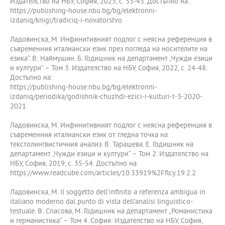
Издателство на НБУ, София, 2023, с. 33-43. Достъпно на:
https://publishing-house.nbu.bg/bg/elektronni-
izdaniq/knigi/tradiciq-i-novatorstvo
Ладовинска, М. Инфинитивният подлог с неясна референция в
съвременния италиански език през погледа на носителите на
езика“. В: Наймушин. Б. Годишник на департамент „Чужди езици
и култури“ – Том 3. Издателство на НБУ, София, 2022, с. 24-48.
Достъпно на:
https://publishing-house.nbu.bg/bg/elektronni-
izdaniq/periodika/godishnik-chuzhdi-ezici-i-kulturi-t-3-2020-
2021
Ладовинска, М. Инфинитивният подлог с неясна референция в
съвременния италиански език от гледна точка на
текстолингвистичния анализ. В: Тарашева. Е. Годишник на
департамент „Чужди езици и култури“ – Том 2. Издателство на
НБУ, София, 2019, с. 35-54. Достъпно на:
https://www.readcube.com/articles/10.33919%2Fflcy.19.2.2
Ладовинска, М. Il soggetto dell’infinito a referenza ambigua in
italiano moderno dal punto di vista dell’analisi linguistico-
testuale. В: Спасова, М. Годишник на департамент „Романистика
и германистика“ – Том 4. София: Издателство на НБУ, София,