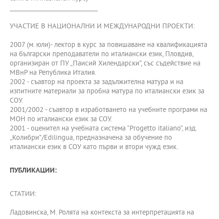
______________________________
УЧАСТИЕ В НАЦИОНАЛНИ И МЕЖДУНАРОДНИ ПРОЕКТИ:
2007 (м. юли)- лектор в курс за повишаване на квалификацията
на български преподаватели по италиански език, Пловдив,
организиран от ПУ „Паисий Хилендарски”, със съдействие на
МВнР на Република Италия.
2002 - съавтор на проекта за задължителна матура и на
изпитните материали за пробна матура по италиански език за
СОУ.
2001/2002 - съавтор в изработването на учебните програми на
МОН по италиански език за СОУ.
2001 - оценител на учебната система “Progetto italiano”, изд.
„Колибри”/Edilingua, предназначена за обучение по
италиански език в СОУ като първи и втори чужд език.
ПУБЛИКАЦИИ:
СТАТИИ:
Ладовинска, М. Ролята на контекста за интерпретацията на