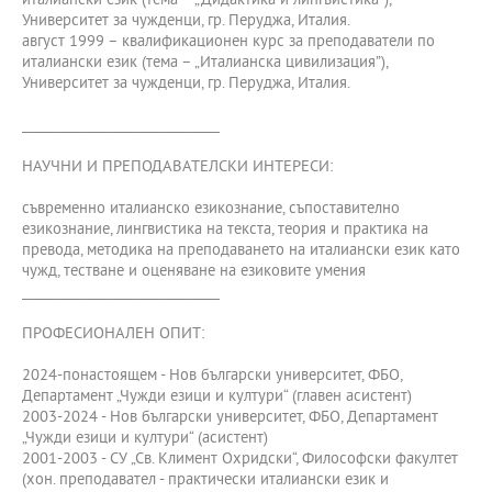
италиански език (тема – „Дидактика и лингвистика”),
Университет за чужденци, гр. Перуджа, Италия.
август 1999 – квалификационен курс за преподаватели по
италиански език (тема – „Италианска цивилизация”),
Университет за чужденци, гр. Перуджа, Италия.
______________________________
НАУЧНИ И ПРЕПОДАВАТЕЛСКИ ИНТЕРЕСИ:
съвременно италианско езикознание, съпоставително
езикознание, лингвистика на текста, теория и практика на
превода, методика на преподаването на италиански език като
чужд, тестване и оценяване на езиковите умения
______________________________
ПРОФЕСИОНАЛЕН ОПИТ:
2024-понастоящем - Нов български университет, ФБО,
Департамент „Чужди езици и култури“ (главен асистент)
2003-2024 - Нов български университет, ФБО, Департамент
„Чужди езици и култури“ (асистент)
2001-2003 - СУ „Св. Климент Охридски“, Философски факултет
(хон. преподавател - практически италиански език и