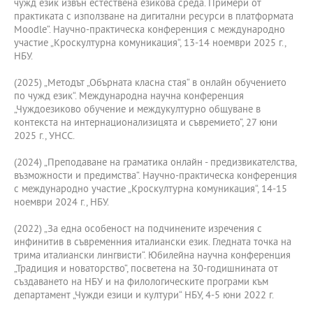
чужд език извън естествена езикова среда. Примери от
практиката с използване на дигитални ресурси в платформата
Moodle“. Научно-практическа конференция с международно
участие „Кроскултурна комуникация“, 13-14 ноември 2025 г.,
НБУ.
(2025) „Методът „Обърната класна стая“ в онлайн обучението
по чужд език“. Международна научна конференция
„Чуждоезиково обучение и междукултурно общуване в
контекста на интернационализицята и съвремието“, 27 юни
2025 г., УНСС.
(2024) „Преподаване на граматика онлайн - предизвикателства,
възможности и предимства“. Научно-практическа конференция
с международно участие „Кроскултурна комуникация“, 14-15
ноември 2024 г., НБУ.
(2022) „За една особеност на подчинените изречения с
инфинитив в съвременния италиански език. Гледната точка на
трима италиански лингвисти“. Юбилейна научна конференция
„Традиция и новаторство“, посветена на 30-годишнината от
създаването на НБУ и на филологическите програми към
департамент „Чужди езици и култури“ НБУ, 4-5 юни 2022 г.