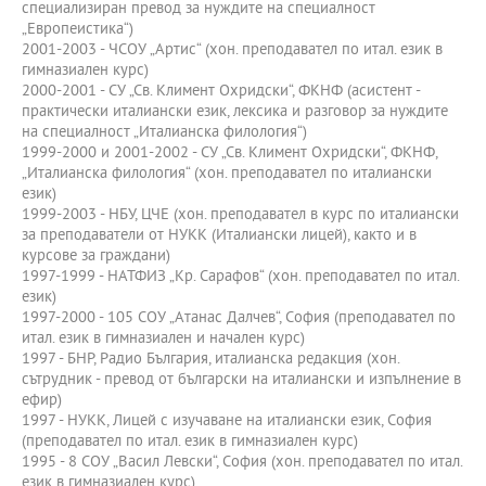
специализиран превод за нуждите на специалност
„Европеистика“)
2001-2003 - ЧСОУ „Артис“ (хон. преподавател по итал. език в
гимназиален курс)
2000-2001 - СУ „Св. Климент Охридски“, ФКНФ (асистент -
практически италиански език, лексика и разговор за нуждите
на специалност „Италианска филология“)
1999-2000 и 2001-2002 - СУ „Св. Климент Охридски“, ФКНФ,
„Италианска филология“ (хон. преподавател по италиански
език)
1999-2003 - НБУ, ЦЧЕ (хон. преподавател в курс по италиански
за преподаватели от НУКК (Италиански лицей), както и в
курсове за граждани)
1997-1999 - НАТФИЗ „Кр. Сарафов“ (хон. преподавател по итал.
език)
1997-2000 - 105 СОУ „Атанас Далчев“, София (преподавател по
итал. език в гимназиален и начален курс)
1997 - БНР, Радио България, италианска редакция (хон.
сътрудник - превод от български на италиански и изпълнение в
ефир)
1997 - НУКК, Лицей с изучаване на италиански език, София
(преподавател по итал. език в гимназиален курс)
1995 - 8 СОУ „Васил Левски“, София (хон. преподавател по итал.
език в гимназиален курс)