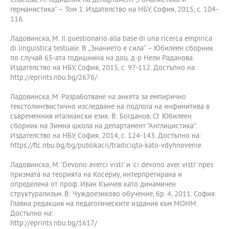
Спасова, М. Годишник на департамент „Романистика и
германистика“ – Том 1. Издателство на НБУ, София, 2015, с. 104-
116.
Ладовинска, М. Il questionario alla base di una ricerca empirica
di linguistica testuale. В „Знанието е сила“ – Юбилеен сборник
по случай 65-ата годишнина на доц. д-р Нели Раданова.
Издателство на НБУ, София, 2015, с. 97-112. Достъпно на:
http://eprints.nbu.bg/2676/
Ладовинска, М. Разработване на анкета за емпирично
текстолингвистично изследване на подлога на инфинитива в
съвременния италиански език. В: Богданов, Ст. Юбилеен
сборник на Зимна школа на департамент "Англицистика".
Издателство на НБУ, София, 2014, с. 124-143. Достъпно на:
https://flc.nbu.bg/bg/publikacii/tradiciqta-kato-vdyhnovenie
Ладовинска, М. ‘Devono averci visti’ и ‘ci devono aver visti’ през
призмата на теорията на Косериу, интерпретирана и
определена от проф. Иван Кънчев като динамичен
структурализъм. В: Чуждоезиково обучение, бр. 4, 2011. София:
Главна редакция на педагогическите издания към МОНМ.
Достъпно на:
http://eprints.nbu.bg/1617/