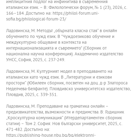
имплицитния подлог на инфинитива в съвременния
италиански език. – В: Филологически форум, № 1 (23), 2026, с.
166–184. Достъпно на: https://philol-forum.uni-
sofia.bg/philological-forum-23/
Ладовинска, М. Методът „обърната класна стая“ в онлайн
обучението по чужд език. В "Чуждоезиково обучение и
междукултурно общуване в контекста на
интернационализацията и съвремието" (Сборник от
национална научна конференция). Академично издателство
УНСС, София, 2025, с. 237-249.
Ладовинска, М. Културният модел в преподаването на
италиански като чужд език. В „Литературни и езикови
простори“ (Юбилеен сборник, посветен на доц. д-р Златороса
Неделчева-Белфанте). Пловдивско университетско издателство,
Пловдив, 2025, с. 339-351.
Ладовинска, М. Преподаване на граматика онлайн –
предизвикателства, възможности и предимства. В: Годишник
„Кроскултурна комуникация“ (Итердепартаментен сборник
статии) – Том 2. София: Нов български университет, 2025, с.
471-482. Достъпно на:
https://publishing-house.nbu.bg/bg/elektronni-