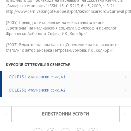
плашилото до произхода на карнавала” на Джовани Кезич, сп.
„Българска етнология“, ISSN: 1310-5213, бр. 3, 2009, с. 5-21.
http://www.carnivalkingofeurope.it/pdf/KezichScarecrowCarnival.pd
(2005) Превод от италиански на есеистичната книга
„Еротизмът“ на италианския социолог, философ и психолог
Франческо Алберони. София: ИК „Колибри”.
(2003) Редактор на помагалото „Спрежение на италианските
глаголи“ с автор Бисерка Петрова-Бурмова, ИК „Колибри“.
КУРСОВЕ ОТ ТЕКУЩИЯ СЕМЕСТЪР:
OOLE151 Италиански език, A1
OOLE251 Италиански език, A2
ЕЛЕКТРОННИ УСЛУГИ