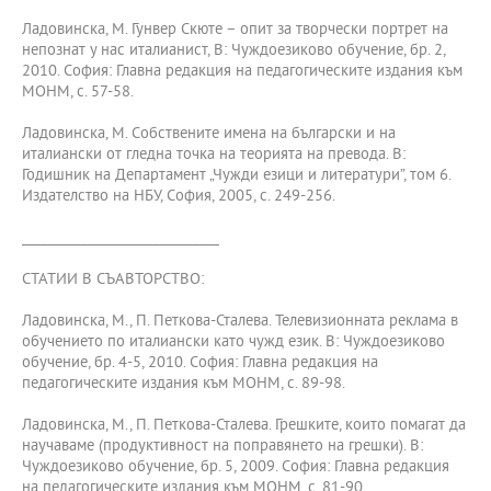
Ладовинска, М. Гунвер Скюте – опит за творчески портрет на
непознат у нас италианист, В: Чуждоезиково обучение, бр. 2,
2010. София: Главна редакция на педагогическите издания към
МОНМ, с. 57-58.
Ладовинска, М. Собствените имена на български и на
италиански от гледна точка на теорията на превода. В:
Годишник на Департамент „Чужди езици и литератури”, том 6.
Издателство на НБУ, София, 2005, с. 249-256.
______________________________
СТАТИИ В СЪАВТОРСТВО:
Ладовинска, М., П. Петкова-Сталева. Телевизионната реклама в
обучението по италиански като чужд език. В: Чуждоезиково
обучение, бр. 4-5, 2010. София: Главна редакция на
педагогическите издания към МОНМ, с. 89-98.
Ладовинска, М., П. Петкова-Сталева. Грешките, които помагат да
научаваме (продуктивност на поправянето на грешки). В:
Чуждоезиково обучение, бр. 5, 2009. София: Главна редакция
на педагогическите издания към МОНМ, с. 81-90.