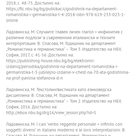
2018, с. 48-75. Достъпно на:
https://flc.nbu.bg/bg/publikacii/godishnik-na-departament-
romanistika-i-germanistika-t-4-2018-isbn-978-619-233-023-1-
online
Ладовинска, М. Случаите ‘главен личен глагол + инфинитив с
различни подлози’ в съвременния италиански и техните
интерпретации. В: Спасова, М. Годишник на департамент
„Романистика и германистика“ – Том 3. Издателство на НБУ,
София, 2017, с. 41-56. Достъпно на:
https://publishing-house.nbu.bg/bg/elektronni-
izdaniq/periodika/godishnik-na-departament-romanistika-i-
germanistika-t-3-jubilejno-izdanie-v-chest-na-70-ata-godishnina-
na-prof-pavlina-stefanova-d-n
Ладовинска, М. Текстолингвистиката като езиковедска
дисциплина. В: Спасова, М. Годишник на департамент
„Романистика и германистика“ – Том 2. Издателство на НБУ,
София, 2016. Достъпно на:
http://ebox.nbu.bg/drg16/view_lesson.php?id=5
Ладовинска, М. I casi ‘verbo reggente personale + infinito con
soggetti diversi’ in italiano moderno e le loro interpretazioni. В: