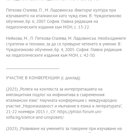
Петкова-Сталева, П., М. Ладовинска. Факторът култура при
изучаването на италиански като чужд език. В: Чуждоезиково
обучение, бр. 6, 2007. София: Главна редакция на
педагогическите издания към МОН, с. 13-22.
Нейкова, М., П. Петкова-Сталева, М. Ладовинска. Необходимите
стратегии и техники, за да се превърне четенето в умение. В:
Чуждоезиково обучение, бр. 4, 2005. София: Главна редакция
на педагогическите издания към МОН, с. 42-50.
______________________________
УЧАСТИЕ В КОНФЕРЕНЦИИ (с доклад):
(2025) „Ролята на контекста за интерпретацията на
имплицитния подлог на инфинитива в съвременния
италиански език“. Научната конференция с международно
участие „Недоизказаност и мълчание в езика и литературата“,
21-22 ноември 2015 г., СУ: https://philol-forum.uni-
sofia.bg/silence-and-unspoken/.
(2025) „Развиване на умението за говорене при изучаване на