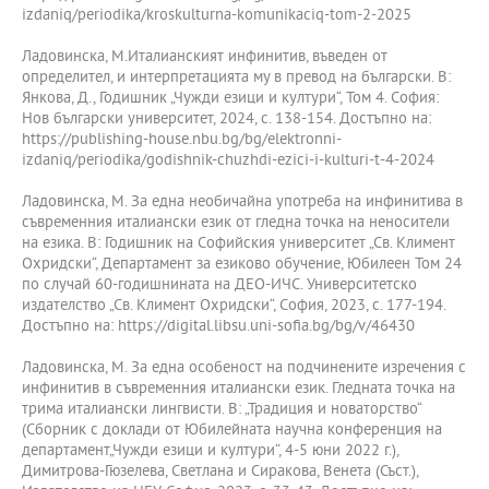
izdaniq/periodika/kroskulturna-komunikaciq-tom-2-2025
Ладовинска, М.Италианският инфинитив, въведен от
определител, и интерпретацията му в превод на български. В:
Янкова, Д., Годишник „Чужди езици и култури“, Том 4. София:
Нов български университет, 2024, с. 138-154. Достъпно на:
https://publishing-house.nbu.bg/bg/elektronni-
izdaniq/periodika/godishnik-chuzhdi-ezici-i-kulturi-t-4-2024
Ладовинска, М. За една необичайна употреба на инфинитива в
съвременния италиански език от гледна точка на неносители
на езика. В: Годишник на Софийския университет „Св. Климент
Охридски“, Департамент за езиково обучение, Юбилеен Том 24
по случай 60-годишнината на ДЕО-ИЧС. Университетско
издателство „Св. Климент Охридски“, София, 2023, с. 177-194.
Достъпно на: https://digital.libsu.uni-sofia.bg/bg/v/46430
Ладовинска, М. За една особеност на подчинените изречения с
инфинитив в съвременния италиански език. Гледната точка на
трима италиански лингвисти. В: „Традиция и новаторство“
(Сборник с доклади от Юбилейната научна конференция на
департамент„Чужди езици и култури“, 4-5 юни 2022 г.),
Димитрова-Гюзелева, Светлана и Сиракова, Венета (Съст.),