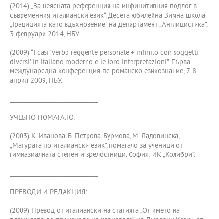
(2014) „За неясната референция на инфинитивния подлог в
съвременния италиански език“. Десета юбилейна Зимна школа
„Традицията като вдъхновение" на департамент „Англицистика“,
3 февруари 2014, НБУ.
(2009) “I casi ‘verbo reggente personale + infinito con soggetti
diversi’ in italiano moderno e le loro interpretazioni”. Първа
международна конференция по романско езикознание, 7-8
април 2009, НБУ.
______________________________
УЧЕБНО ПОМАГАЛО:
(2003) К. Иванова, Б. Петрова-Бурмова, М. Ладовинска,
„Матурата по италиански език", помагало за ученици от
гимназиалната степен и зрелостници. София: ИК „Колибри”.
______________________________
ПРЕВОДИ И РЕДАКЦИЯ:
(2009) Превод от италиански на статията „От името на