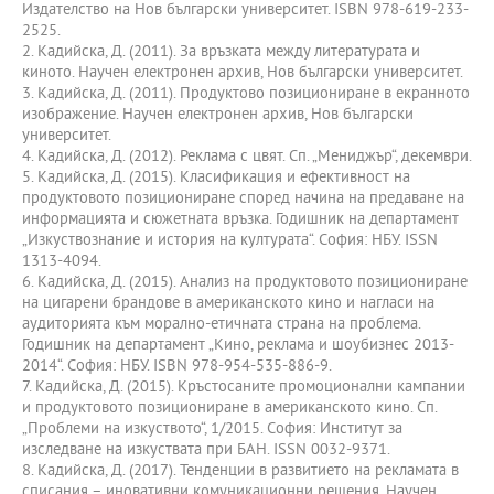
Издателство на Нов български университет. ISBN 978-619-233-
2525.
2. Кадийска, Д. (2011). За връзката между литературата и
киното. Научен електронен архив, Нов български университет.
3. Кадийска, Д. (2011). Продуктово позициониране в екранното
изображение. Научен електронен архив, Нов български
университет.
4. Кадийска, Д. (2012). Реклама с цвят. Сп. „Мениджър“, декември.
5. Кадийска, Д. (2015). Класификация и ефективност на
продуктовото позициониране според начина на предаване на
информацията и сюжетната връзка. Годишник на департамент
„Изкуствознание и история на културата“. София: НБУ. ISSN
1313-4094.
6. Кадийска, Д. (2015). Анализ на продуктовото позициониране
на цигарени брандове в американското кино и нагласи на
аудиторията към морално-етичната страна на проблема.
Годишник на департамент „Кино, реклама и шоубизнес 2013-
2014“. София: НБУ. ISBN 978-954-535-886-9.
7. Кадийска, Д. (2015). Кръстосаните промоционални кампании
и продуктовото позициониране в американското кино. Сп.
„Проблеми на изкуството“, 1/2015. София: Институт за
изследване на изкуствата при БАН. ISSN 0032-9371.
8. Кадийска, Д. (2017). Тенденции в развитието на рекламата в
списания – иновативни комуникационни решения. Научен