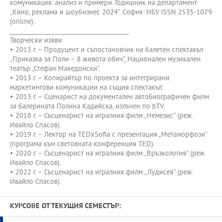
комуникация: анализ и примери. Годишник на департамент
„Кино, реклама и шоубизнес 2024“. София: НБУ. ISSN 2535-1079
(online).
________________________________________
Творчески изяви
• 2013 г. – Продуцент и съпостановчик на балетен спектакъл
„Приказка за Поли – 8 живота обич“, Национален музикален
театър „Стефан Македонски“.
• 2013 г. – Копирайтър по проекта за интегрирани
маркетингови комуникации на същия спектакъл.
• 2013 г. – Сценарист на документален автобиографичен филм
за балерината Полина Кадийска, излъчен по bTV.
• 2018 г. – Съсценарист на игралния филм „Немезис“ (реж.
Ивайло Спасов).
• 2019 г. – Лектор на TEDxSofia с презентация „Метаморфози“
(програма към световната конференция TED).
• 2020 г. – Съсценарист на игралния филм „Връзкология“ (реж.
Ивайло Спасов).
• 2022 г. – Съсценарист на игралния филм „Лудисея“ (реж.
Ивайло Спасов).
КУРСОВЕ ОТ ТЕКУЩИЯ СЕМЕСТЪР: