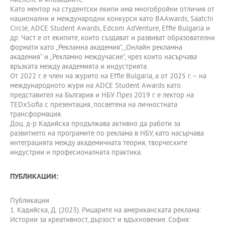
мислене и иновациите.
Като ментор на студентски екипи има многобройни отличия от
национални и международни конкурси като BAAwards, Saatchi
Circle, ADCE Student Awards, Edcom AdVenture, Effie Bulgaria и
др. Част е от екипите, които създават и развиват образователни
формати като „Рекламна академия“, „Онлайн рекламна
академия“ и „Рекламно междучасие“, чрез които насърчава
връзката между академията и индустрията.
От 2022 г. е член на журито на Effie Bulgaria, а от 2025 г. – на
международното жури на ADCE Student Awards като
представител на България и НБУ. През 2019 г. е лектор на
TEDxSofia с презентация, посветена на личностната
трансформация.
Доц. д-р Кадийска продължава активно да работи за
развитието на програмите по реклама в НБУ, като насърчава
интеграцията между академичната теория, творческите
индустрии и професионалната практика.
ПУБЛИКАЦИИ:
Публикации
1. Кадийска, Д. (2023). Рицарите на американската реклама:
Истории за креативност, дързост и вдъхновение. София: