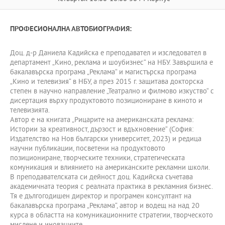
ПРОФЕСИОНАЛНА АВТОБИОГРАФИЯ:
Доц. д-р Даниела Кадийска е преподавател и изследовател в
департамент „Кино, реклама и шоубизнес“ на НБУ. Завършила е
бакалавърска програма „Реклама“ и магистърска програма
„Кино и телевизия“ в НБУ, а през 2015 г. защитава докторска
степен в научно направление „Театрално и филмово изкуство“ с
дисертация върху продуктовото позициониране в киното и
телевизията.
Автор е на книгата „Рицарите на американската реклама:
Истории за креативност, дързост и вдъхновение“ (София:
Издателство на Нов български университет, 2023) и редица
научни публикации, посветени на продуктовото
позициониране, творческите техники, стратегическата
комуникация и влиянието на американските рекламни школи.
В преподавателската си дейност доц. Кадийска съчетава
академичната теория с реалната практика в рекламния бизнес.
Тя е дългогодишен директор и програмен консултант на
бакалавърска програма „Реклама“, автор и водещ на над 20
курса в областта на комуникационните стратегии, творческото