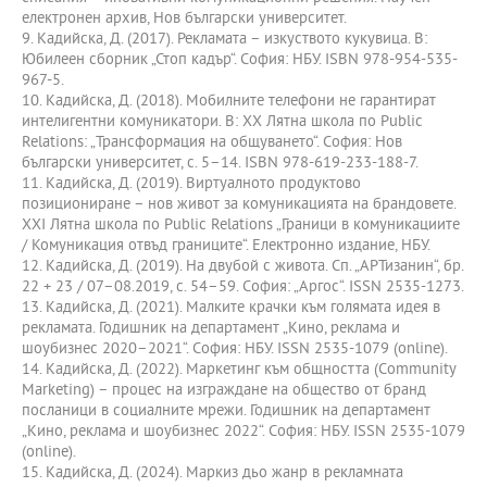
електронен архив, Нов български университет.
9. Кадийска, Д. (2017). Рекламата – изкуството кукувица. В:
Юбилеен сборник „Стоп кадър“. София: НБУ. ISBN 978-954-535-
967-5.
10. Кадийска, Д. (2018). Мобилните телефони не гарантират
интелигентни комуникатори. В: ХХ Лятна школа по Public
Relations: „Трансформация на общуването“. София: Нов
български университет, с. 5–14. ISBN 978-619-233-188-7.
11. Кадийска, Д. (2019). Виртуалното продуктово
позициониране – нов живот за комуникацията на брандовете.
ХХІ Лятна школа по Public Relations „Граници в комуникациите
/ Комуникация отвъд границите“. Електронно издание, НБУ.
12. Кадийска, Д. (2019). На двубой с живота. Сп. „АРТизанин“, бр.
22 + 23 / 07–08.2019, с. 54–59. София: „Аргос“. ISSN 2535-1273.
13. Кадийска, Д. (2021). Малките крачки към голямата идея в
рекламата. Годишник на департамент „Кино, реклама и
шоубизнес 2020–2021“. София: НБУ. ISSN 2535-1079 (online).
14. Кадийска, Д. (2022). Маркетинг към общността (Community
Marketing) – процес на изграждане на общество от бранд
посланици в социалните мрежи. Годишник на департамент
„Кино, реклама и шоубизнес 2022“. София: НБУ. ISSN 2535-1079
(online).
15. Кадийска, Д. (2024). Маркиз дьо жанр в рекламната