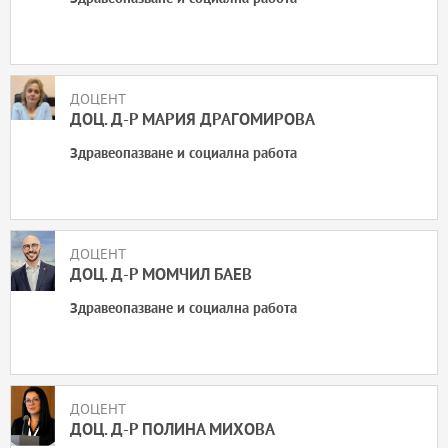
Кино, реклама и шоубизнес
Когнитивна наука и психология
Медии и комуникация
ДОЦЕНТ
ДОЦ. Д-Р МАРИЯ ДРАГОМИРОВА
Музика
Здравеопазване и социална работа
Национална и международна сигурност
Нова българистика
ДОЦЕНТ
Политически науки
ДОЦ. Д-Р МОМЧИЛ БАЕВ
Право
Здравеопазване и социална работа
Природни науки
Средиземноморски и Източни изследвания
ДОЦЕНТ
Театър
ДОЦ. Д-Р ПОЛИНА МИХОВА