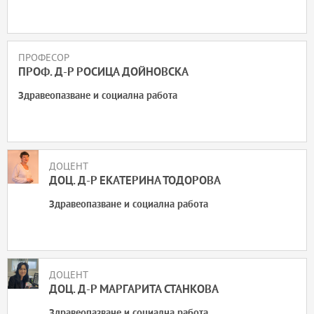
Археология
Архитектура
ПРОФЕСОР
ПРОФ. Д-Р РОСИЦА ДОЙНОВСКА
Български институт по Египтология
Здравеопазване и социална работа
Здравеопазване и социална работа
Изкуства и дизайн
Изследователски център за компютърна и приложна лингвистика
ДОЦЕНТ
ДОЦ. Д-Р ЕКАТЕРИНА ТОДОРОВА
Изследователски център по когнитивна наука
Здравеопазване и социална работа
Икономика
Институт за съвременни физически изследвания
Информатика
ДОЦЕНТ
ДОЦ. Д-Р МАРГАРИТА СТАНКОВА
История
Здравеопазване и социална работа